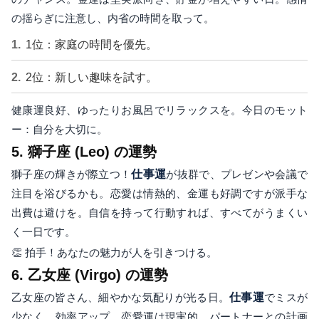
の揺らぎに注意し、内省の時間を取って。
1位：家庭の時間を優先。
2位：新しい趣味を試す。
健康運良好、ゆったりお風呂でリラックスを。今日のモット
ー：自分を大切に。
5. 獅子座 (Leo) の運勢
獅子座の輝きが際立つ！
仕事運
が抜群で、プレゼンや会議で
注目を浴びるかも。恋愛は情熱的、金運も好調ですが派手な
出費は避けを。自信を持って行動すれば、すべてがうまくい
く一日です。
👏 拍手！あなたの魅力が人を引きつける。
6. 乙女座 (Virgo) の運勢
乙女座の皆さん、細やかな気配りが光る日。
仕事運
でミスが
少なく、効率アップ。恋愛運は現実的、パートナーとの計画