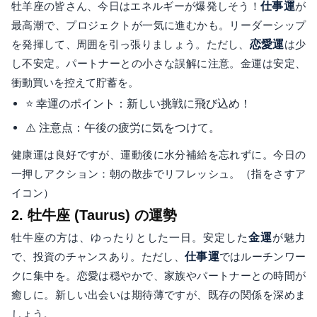
牡羊座の皆さん、今日はエネルギーが爆発しそう！
仕事運
が
最高潮で、プロジェクトが一気に進むかも。リーダーシップ
を発揮して、周囲を引っ張りましょう。ただし、
恋愛運
は少
し不安定。パートナーとの小さな誤解に注意。金運は安定、
衝動買いを控えて貯蓄を。
⭐ 幸運のポイント：新しい挑戦に飛び込め！
⚠️ 注意点：午後の疲労に気をつけて。
健康運は良好ですが、運動後に水分補給を忘れずに。今日の
一押しアクション：朝の散歩でリフレッシュ。（指をさすア
イコン）
2. 牡牛座 (Taurus) の運勢
牡牛座の方は、ゆったりとした一日。安定した
金運
が魅力
で、投資のチャンスあり。ただし、
仕事運
ではルーチンワー
クに集中を。恋愛は穏やかで、家族やパートナーとの時間が
癒しに。新しい出会いは期待薄ですが、既存の関係を深めま
しょう。