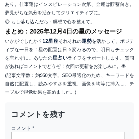
あり。仕事運はインスピレーション次第、金運は貯蓄向き。
夢見がちな気分を活かしてクリエイティブに。
😢 もし落ち込んだら：瞑想で心を整えて。
まとめ：2025年12月4日の星のメッセージ
いかがでしたか？
12星座
それぞれの
運勢
を活かして、ポジテ
ィブな一日を！星の配置は日々変わるので、明日もチェック
を忘れずに。あなたの
星占い
ライフをサポートします。質問
があればコメントでどうぞ！次回の更新をお楽しみに。🌟
(記事文字数：約950文字。SEO最適化のため、キーワードを
自然に配置し、読みやすさを重視。画像を均等に挿入し、テ
ーブルで視覚効果を高めました。)
コメントを残す
コメント
*