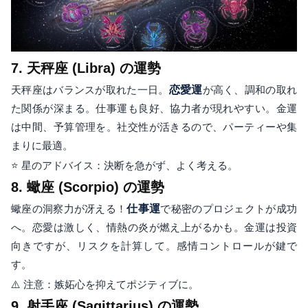
7. 天秤座 (Libra) の運勢
天秤座はバランスが取れた一日。
恋愛運
が高く、調和の取れ
た関係が深まる。仕事運も良好、協力者が現れやすい。金運
は中間、予算管理を。社交性が活きるので、パーティーや集
まりに最適。
⭐ 星のアドバイス：決断を急がず、よく考える。
8. 蠍座 (Scorpio) の運勢
蠍座の洞察力が冴える！
仕事運
で秘密のプロジェクトが成功
へ。恋愛は激しく、情熱の炎が燃え上がるかも。金運は投資
向きですが、リスクを計算して。感情コントロールが鍵で
す。
⚠️ 注意：嫉妬心を抑えてポジティブに。
9. 射手座 (Sagittarius) の運勢