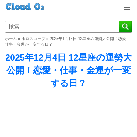
T
o
g
g
l
ホーム
»
ホロスコープ
»
2025年12月4日 12星座の運勢大公開！恋愛・
e
仕事・金運が一変する日？
n
2025年12月4日 12星座の運勢大
a
v
公開！恋愛・仕事・金運が一変
i
g
する日？
a
t
i
o
n