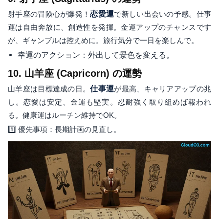
射手座の冒険心が爆発！
恋愛運
で新しい出会いの予感。仕事
運は自由奔放に、創造性を発揮。金運アップのチャンスです
が、ギャンブルは控えめに。旅行気分で一日を楽しんで。
幸運のアクション：外出して景色を変える。
10. 山羊座 (Capricorn) の運勢
山羊座は目標達成の日。
仕事運
が最高、キャリアアップの兆
し。恋愛は安定、金運も堅実。忍耐強く取り組めば報われ
る。健康運はルーチン維持でOK。
1️⃣ 優先事項：長期計画の見直し。