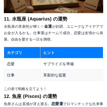
11. 水瓶座 (Aquarius) の運勢
水瓶座の革新性が輝く！
金運
が好調、ユニークなアイデアで
お金が入るかも。仕事運はチームで成功、恋愛は友情から発
展。自由を愛する一日を満喫。
カテゴリ
ヒント
恋愛
サプライズを準備
仕事
革新的な提案
この表で戦略を立てよう！
12. 魚座 (Pisces) の運勢
魚座さんは直感が冴え渡る。
恋愛運
でロマンチックな出来事