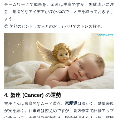
チームワークで成果を。金運は中庸ですが、無駄遣いに注
意。創造的なアイデアが浮かぶので、メモを取っておきまし
ょう。
😊 笑顔のヒント：友人とのおしゃべりでストレス解消。
4. 蟹座 (Cancer) の運勢
蟹座さんは家庭的なムード満点。
恋愛運
は温かく、愛情表現
が実を結ぶ。仕事運は控えめですが、裏方作業で評価アップ
のチャンス。金運は堅実派向き、貯金が増えやすい日。感情