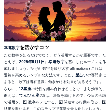
を活かすコツ
幸運数字
ただ数字を知るだけでなく、どう活用するかが重要です。た
とえば、
2025年9月1日
に
幸運数字
を基にしたルーチンを作
成しましょう。💡 (例: 数字を繰り返す affirmations) これは、
運気を高めるシンプルな方法です。また、
星占い
の専門家に
よると、数字は潜在意識に働きかける効果があるそうです。
さらに、
12星座
の特性を組み合わせることで、より効果的。
例えば、
てんびん座
の8は、決断を助けるので、今日の会議
で活用を。1️⃣ 数字をメモする、2️⃣ 関連する行動を取る、3️⃣
結果を振り返る—このステップで運勢を最大化しましょう。