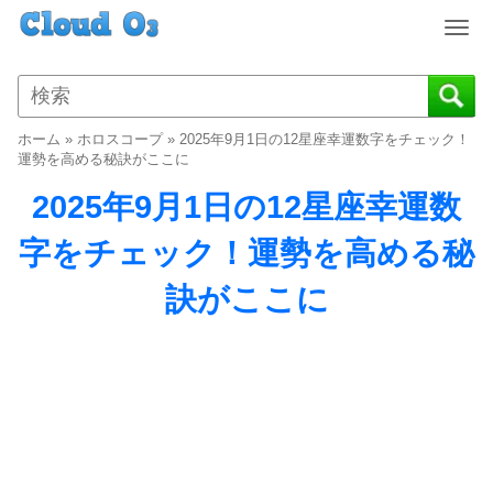
T
o
g
g
l
ホーム
»
ホロスコープ
»
2025年9月1日の12星座幸運数字をチェック！
e
運勢を高める秘訣がここに
n
2025年9月1日の12星座幸運数
a
v
字をチェック！運勢を高める秘
i
g
訣がここに
a
t
i
o
n