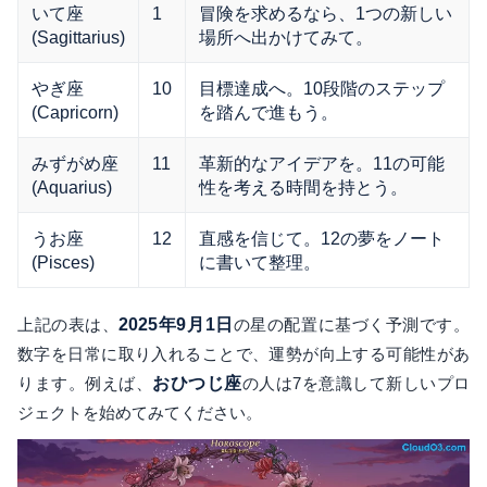
いて座
1
冒険を求めるなら、1つの新しい
(Sagittarius)
場所へ出かけてみて。
やぎ座
10
目標達成へ。10段階のステップ
(Capricorn)
を踏んで進もう。
みずがめ座
11
革新的なアイデアを。11の可能
(Aquarius)
性を考える時間を持とう。
うお座
12
直感を信じて。12の夢をノート
(Pisces)
に書いて整理。
上記の表は、
2025年9月1日
の星の配置に基づく予測です。
数字を日常に取り入れることで、運勢が向上する可能性があ
ります。例えば、
おひつじ座
の人は7を意識して新しいプロ
ジェクトを始めてみてください。