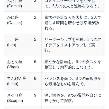
ふたご座
3
コミュニケーションを活かし
(Gemini)
て、3人の友人と連絡を取ろう。
かに座
2
家族や身近な人を大切に。2人で
(Cancer)
過ごす時間を増やせば幸運が訪
れる。
しし座
5
リーダーシップを発揮。5つのア
(Leo)
イデアをリストアップして実
行。
おとめ座
6
細やかな計画を。6つのタスクを
(Virgo)
整理して効率的にこなそう。
てんびん座
8
バランスを保つ。8つの選択肢か
(Libra)
ら最適なものを選んで。
さそり座
9
深い洞察を。9つの質問を自分に
(Scorpio)
投げかけて探求。