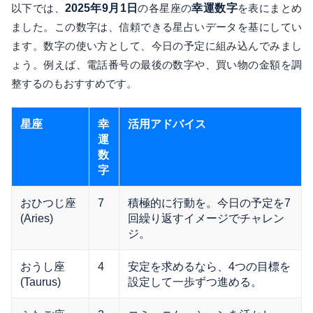
以下では、
2025年9月1日
の各星座の
幸運数字
を表にまとめ
ました。この数字は、信頼できる星占いデータを基にしてい
ます。数字の使い方として、今日の予定に組み込んでみまし
ょう。例えば、電話番号の最後の数字や、買い物の金額を調
整するのもおすすめです。
星座
幸
活用アドバイス
運
数
字
おひつじ座
7
積極的に行動を。今日の予定を7
(Aries)
回繰り返すイメージでチャレン
ジ。
おうし座
4
安定を求めるなら、4つの目標を
(Taurus)
設定して一歩ずつ進める。