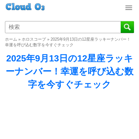
T
o
g
g
l
ホーム
»
ホロスコープ
»
2025年9月13日の12星座ラッキーナンバー！
e
幸運を呼び込む数字を今すぐチェック
n
2025年9月13日の12星座ラッキ
a
v
ーナンバー！幸運を呼び込む数
i
g
字を今すぐチェック
a
t
i
o
n