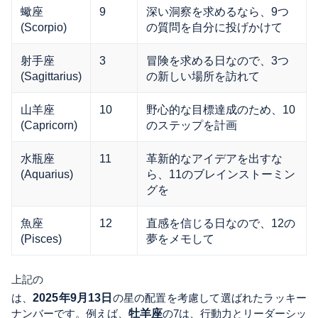
蠍座
9
深い洞察を求めるなら、9つ
(Scorpio)
の質問を自分に投げかけて
射手座
3
冒険を求める日なので、3つ
(Sagittarius)
の新しい場所を訪れて
山羊座
10
野心的な目標達成のため、10
(Capricorn)
のステップを計画
水瓶座
11
革新的なアイデアを出すな
(Aquarius)
ら、11のブレインストーミン
グを
魚座
12
直感を信じる日なので、12の
(Pisces)
夢をメモして
上記の
は、
2025年9月13日
の星の配置を考慮して選ばれたラッキー
ナンバーです。例えば、
牡羊座
の7は、行動力とリーダーシッ