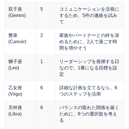
双子座
5
コミュニケーションを活発に
(Gemini)
するため、5件の連絡を試み
て
蟹座
2
家族やパートナーとの絆を深
(Cancer)
めるために、2人で過ごす時
間を増やそう
獅子座
1
リーダーシップを発揮する日
(Leo)
なので、1番になる目標を設
定
乙女座
6
詳細な計画を立てるなら、6
(Virgo)
つのステップを活用
天秤座
8
バランスの取れた関係を築く
(Libra)
ために、8つの選択肢を考え
る