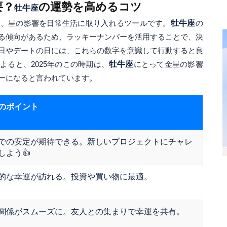
要？
の運勢を高めるコツ
牡牛座
く、星の影響を日常生活に取り入れるツールです。
牡牛座
の
る傾向があるため、ラッキーナンバーを活用することで、決
日やデートの日には、これらの数字を意識して行動すると良
よると、2025年のこの時期は、
牡牛座
にとって金星の影響
ーになると言われています。
のポイント
での安定が期待できる。新しいプロジェクトにチャレ
しよう👍
的な幸運が訪れる。投資や買い物に最適。
関係がスムーズに。友人との集まりで幸運を共有。