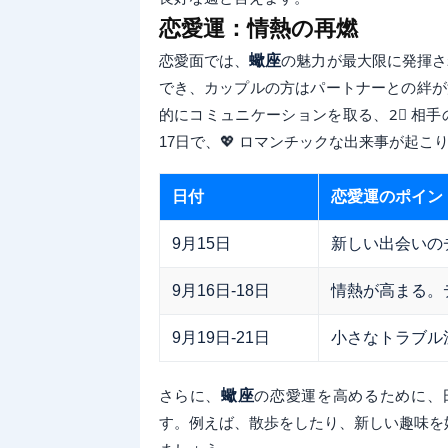
恋愛運：情熱の再燃
恋愛面では、
蠍座
の魅力が最大限に発揮さ
でき、カップルの方はパートナーとの絆が
的にコミュニケーションを取る、2⃣ 相
17日で、💖 ロマンチックな出来事が起こ
日付
恋愛運のポイン
9月15日
新しい出会いの
9月16日-18日
情熱が高まる。
9月19日-21日
小さなトラブル
さらに、
蠍座
の恋愛運を高めるために、
す。例えば、散歩をしたり、新しい趣味を