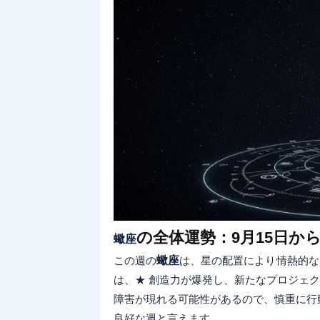
の全体運勢：9月15日から
蠍座
この週の
蠍座
は、星の配置により情熱的な
は、★ 創造力が爆発し、新たなプロジェク
障害が現れる可能性があるので、慎重に行
良好な週と言えます。