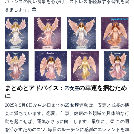
バランスの良い食事を心がけ、ストレスを軽減する習慣を築
きましょう。😎
まとめとアドバイス：
の幸運を掴むため
乙女座
に
2025年9月8日から14日までの
乙女座
運勢は、安定と成長の機
会に満ちています。恋愛、仕事、健康の各領域で具体的な行
動を起こせば、運気がさらに向上します。最後に、👏 この週
を活かすためのコツ: 毎日のルーチンに感謝のエレメントを加