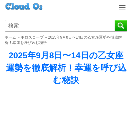
T
o
g
g
l
ホーム
»
ホロスコープ
»
2025年9月8日〜14日の乙女座運勢を徹底解
e
析！幸運を呼び込む秘訣
n
2025年9月8日〜14日の乙女座
a
v
運勢を徹底解析！幸運を呼び込
i
g
む秘訣
a
t
i
o
n