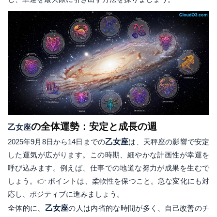
の全体運勢：安定と成長の週
乙女座
2025年9月8日から14日までの
乙女座
は、天秤座の影響で安定
した運気が広がります。この時期、細やかな計画性が幸運を
呼び込みます。例えば、仕事での地道な努力が成果を生むで
しょう。👉 ポイントは、柔軟性を保つこと。急な変化にも対
応し、ポジティブに進みましょう。
全体的に、
乙女座
の人は内省的な時間が多く、自己改善のチ