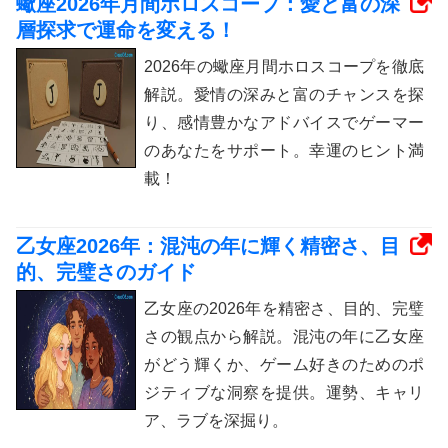
蠍座2026年月間ホロスコープ：愛と富の深
層探求で運命を変える！
2026年の蠍座月間ホロスコープを徹底
解説。愛情の深みと富のチャンスを探
り、感情豊かなアドバイスでゲーマー
のあなたをサポート。幸運のヒント満
載！
乙女座2026年：混沌の年に輝く精密さ、目
的、完璧さのガイド
乙女座の2026年を精密さ、目的、完璧
さの観点から解説。混沌の年に乙女座
がどう輝くか、ゲーム好きのためのポ
ジティブな洞察を提供。運勢、キャリ
ア、ラブを深掘り。