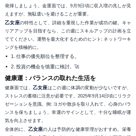
発揮しましょう。金運面では、9月9日頃に収入増の兆しが見
えますが、無駄遣いを避けることが重要。
乙女座
の特性として、詳細を重視した作業が成功の鍵。キャ
リアアップを目指すなら、この週にスキルアップの計画を立
ててください。運勢を最大化するためのヒント: ネットワーキ
ングを積極的に。
1. 仕事の優先順位を整理する。
2. 投資の機会を慎重に検討。🚀
健康運：バランスの取れた生活を
健康面では、
乙女座
はこの週に体調の変動が少ないですが、
ストレスの蓄積に注意が必要です。2025年9月14日頃にリラク
ゼーションを意識。例: ヨガや散歩を取り入れて、心身のバラ
ンスを保ちましょう。幸運のサインとして、十分な睡眠が運
気を向上させます。
全体的に、
乙女座
の人は予防的な健康管理がおすすめ。栄養