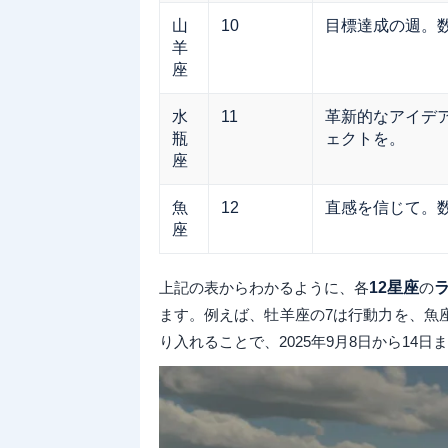
山
10
目標達成の週。
羊
座
水
11
革新的なアイデ
瓶
ェクトを。
座
魚
12
直感を信じて。
座
上記の表からわかるように、各
12星座
の
ます。例えば、牡羊座の7は行動力を、魚
り入れることで、2025年9月8日から14