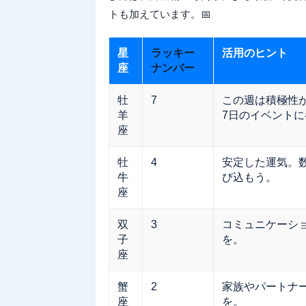
トも加えています。📅
星
ラッキー
活用のヒント
座
ナンバー
牡
7
この週は積極性が
羊
7日のイベント
座
牡
4
安定した運気。
牛
び込もう。
座
双
3
コミュニケーシ
子
を。
座
蟹
2
家族やパートナ
座
を。