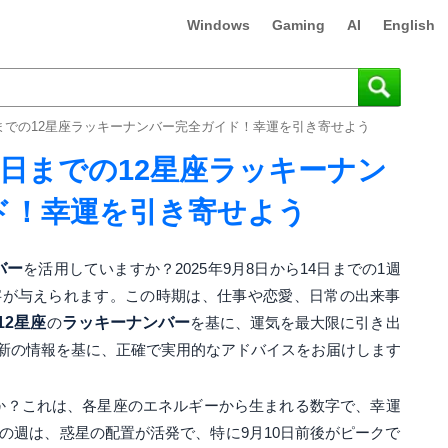
Windows
Gaming
AI
English
4日までの12星座ラッキーナンバー完全ガイド！幸運を引き寄せよう
14日までの12星座ラッキーナン
ド！幸運を引き寄せよう
バー
を活用していますか？2025年9月8日から14日までの1週
字が与えられます。この時期は、仕事や恋愛、日常の出来事
12星座
の
ラッキーナンバー
を基に、運気を最大限に引き出
新の情報を基に、正確で実用的なアドバイスをお届けします
か？これは、各星座のエネルギーから生まれる数字で、幸運
この週は、惑星の配置が活発で、特に9月10日前後がピークで