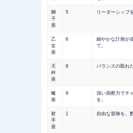
獅
5
リーダーシップ
子
座
乙
6
細やかな計画が
女
て。
座
天
8
バランスの取れ
秤
座
蠍
9
深い洞察力でチ
座
を。
射
1
自由な冒険を。
手
座