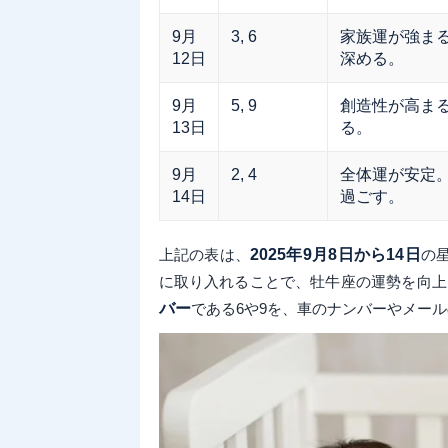
9月
3, 6
家族運が強ま
12日
深める。
9月
5, 9
創造性が高ま
13日
る。
9月
2, 4
全体運が安定
14日
過ごす。
上記の表は、
2025年9月8日から14日
の
に取り入れることで、牡牛座の運勢を向上
バー
である6や9を、車のナンバーやメー