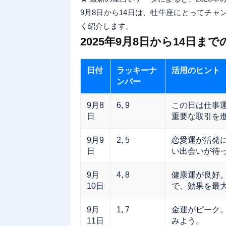
9月8日から14日は、牡牛座にとってチ
く紹介します。
2025年9月8日から14日
日付
ラッキーナ
活用のヒント
ンバー
9月8
6, 9
この日は仕事
日
重要な取引を
9月9
2, 5
恋愛運が活発
日
い出会いが待
9月
4, 8
健康運が良好
10日
で、効果を最
9月
1, 7
金運がピーク
11日
みよう。