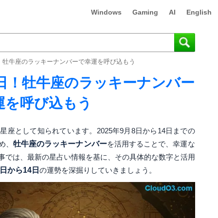
Windows
Gaming
AI
English
4日！牡牛座のラッキーナンバーで幸運を呼び込もう
14日！牡牛座のラッキーナンバー
運を呼び込もう
座として知られています。2025年9月8日から14日までの
め、
牡牛座のラッキーナンバー
を活用することで、幸運な
事では、最新の星占い情報を基に、その具体的な数字と活用
8日から14日
の運勢を深掘りしていきましょう。