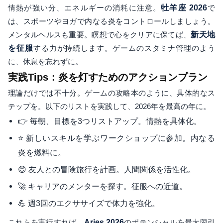
情熱が強い分、エネルギーの消耗に注意。
牡羊座 2026
で
は、スポーツやヨガで内なる炎をコントロールしましょう。
メンタルヘルスも重要。瞑想で心をクリアに保てば、
新天地
を征服
する力が持続します。ゲームのスタミナ管理のよう
に、休息を忘れずに。
実践Tips：炎を灯すためのアクションプラン
理論だけでは不十分。ゲームの攻略本のように、具体的なス
テップを。以下のリストを実践して、2026年を最高の年に。
👉 毎朝、目標を3つリストアップ。情熱を具体化。
⭐ 新しいスキルを学ぶワークショップに参加。内なる
炎を燃料に。
😊 友人との冒険旅行を計画。人間関係を活性化。
🚀 キャリアのメンターを探す。征服への近道。
💪 週3回のエクササイズで体力を強化。
これらを実行すれば、
Aries 2026
のポテンシャルを最大限引