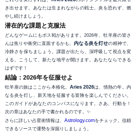
き出せます。あなたは生まれながらの戦士。炎を恐れず、燃
やし続けましょう。
潜在的な課題と克服法
どんなゲームにもボス戦があります。2026年、牡羊座の皆さ
んは焦りや衝突に直面するかも。
内なる炎を灯せ
の精神で、
冷静さを保ちましょう。課題が出たら、深呼吸して視点を変
える。こうして、新たな地平が開けます。あなたならできる
はずです！
結論：2026年を征服せよ
牡羊座の旅はここから本格化。
Aries 2026
は、情熱の年。内
なる炎を灯し、新天地を征服する冒険を楽しんでください。
このガイドがあなたのコンパスになります。さあ、行動を！
次の章はあなたの手で書かれるのです。✨
さらに詳しい占星術情報は、
Astrology.com
をチェック。信頼
できるソースで運勢を深掘りしましょう。