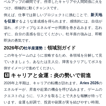
ベルアップの瞬間です。停滞したキャリアや人間関係に火を
つけ、積極的に動くチャンスです。
例えば、仕事では新しいプロジェクトに挑むことで、
新天地
を征服
するような達成感を得られます。感情的には、自信が
溢れ、ポジティブなエネルギーが周囲を巻き込みます。忘れ
ずに、自分の直感を信じてください。牡羊座の強みは、即断
即決の勇気です。
2026年の
：領域別ガイド
牡羊座運勢
この年をゲームのように攻略するため、各領域を分解して見
ていきましょう。あなたは主人公。障害をクリアしてボスを
倒すイメージで進めてください。
1️⃣ キャリアと金運：炎の勢いで前進
2026年上半期は、キャリアの転機が訪れます。
Aries 2026
の
エネルギーが、昇進や起業の機会を呼び込みます。ゲームの
クエストのように、リスクを取ることで大きな報酬が待って
います。金運も好調で、投資や副業が実を結びやすい時期。