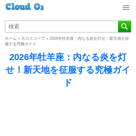
T
o
g
g
l
ホーム
»
ホロスコープ
»
2026年牡羊座：内なる炎を灯せ！新天地を征
e
服する究極ガイド
n
2026年牡羊座：内なる炎を灯
a
v
せ！新天地を征服する究極ガイ
i
g
ド
a
t
i
o
n