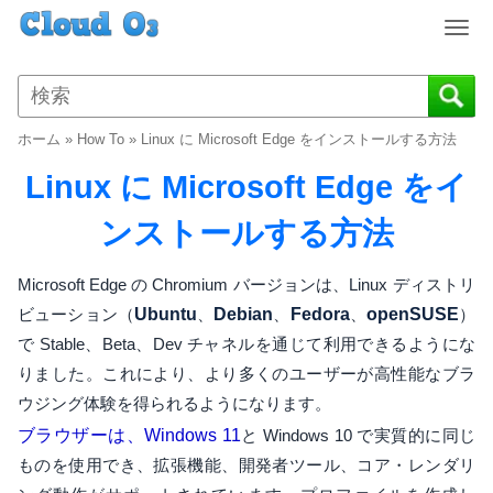
T
o
g
g
l
ホーム
»
How To
»
Linux に Microsoft Edge をインストールする方法
e
n
Linux に Microsoft Edge をイ
a
v
ンストールする方法
i
g
Microsoft Edge の Chromium バージョンは、Linux ディストリ
a
ビューション（
Ubuntu
、
Debian
、
Fedora
、
openSUSE
）
t
で Stable、Beta、Dev チャネルを通じて利用できるようにな
i
o
りました。これにより、より多くのユーザーが高性能なブラ
n
ウジング体験を得られるようになります。
ブラウザーは、Windows 11
と Windows 10 で実質的に同じ
ものを使用でき、拡張機能、開発者ツール、コア・レンダリ