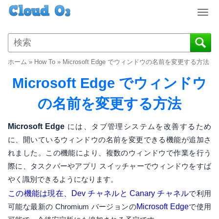
T
o
g
g
l
ホーム
»
How To
»
Microsoft Edge でウィンドウの名前を変更する方法
e
n
Microsoft Edge でウィンドウ
a
v
の名前を変更する方法
i
g
Microsoft Edge
には、タブ管理システムを改善するため
a
に、開いているウィンドウの名前を変更できる機能が追加さ
t
れました。この機能により、複数のウィンドウで作業を行う
i
o
際に、タスクバーやアプリ スイッチャーでウィンドウをすば
n
やく識別できるようになります。
この機能は現在、Dev チャネルと Canary チャネル
で利用
可能な最新の Chromium バージョンの
Microsoft Edge
で使用