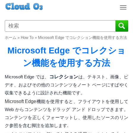
T
o
g
g
l
ホーム
»
How To
»
Microsoft Edge でコレクション機能を使用する方法
e
n
Microsoft Edge でコレクショ
a
v
ン機能を使用する方法
i
g
Microsoft Edge では、
コレクション
は、テキスト、画像、ビ
a
デオ、およびその他のコンテンツをノート ページにすばやく
t
収集できるように設計された機能です。
i
o
Microsoft Edge
機能を使用すると、フライアウトを使用して
n
Web からコンテンツをドラッグ アンド ドロップできます。
コンテンツを正しくフォーマットし、使用したソースのリン
ク参照を含む脚注を追加します.