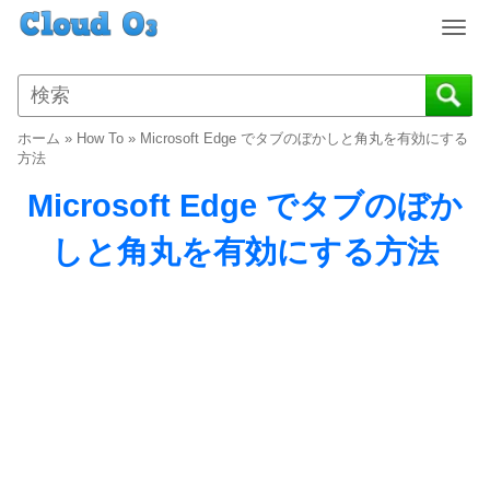
T
o
g
g
l
ホーム
»
How To
»
Microsoft Edge でタブのぼかしと角丸を有効にする
e
方法
n
Microsoft Edge でタブのぼか
a
v
しと角丸を有効にする方法
i
g
a
t
i
o
n