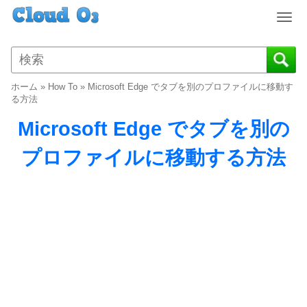
T
o
g
g
l
ホーム
»
How To
»
Microsoft Edge でタブを別のプロファイルに移動す
e
る方法
n
Microsoft Edge でタブを別の
a
v
プロファイルに移動する方法
i
g
a
t
i
o
n