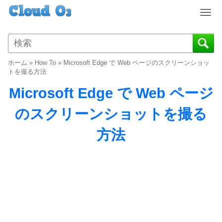
T
o
g
g
l
ホーム
»
How To
»
Microsoft Edge で Web ページのスクリーンショッ
e
トを撮る方法
n
Microsoft Edge で Web ページ
a
v
のスクリーンショットを撮る
i
g
方法
a
t
i
o
n