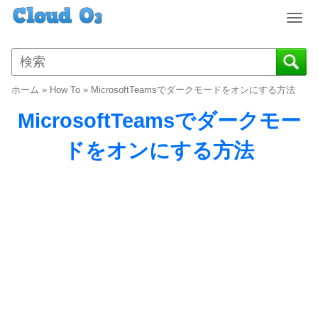
T
o
g
g
l
ホーム
»
How To
»
MicrosoftTeamsでダークモードをオンにする方法
e
n
MicrosoftTeamsでダークモー
a
v
ドをオンにする方法
i
g
a
t
i
o
n