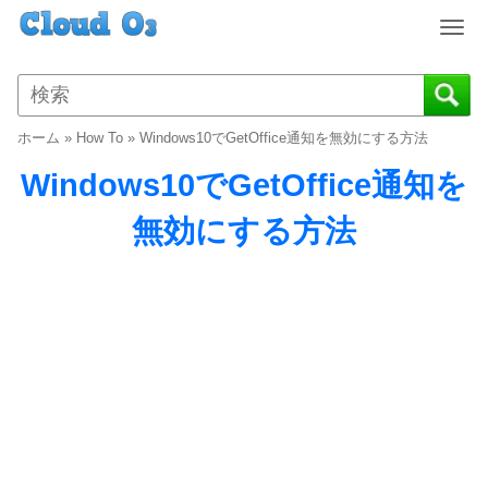
T
o
g
g
l
ホーム
»
How To
»
Windows10でGetOffice通知を無効にする方法
e
n
Windows10でGetOffice通知を
a
v
無効にする方法
i
g
a
t
i
o
n