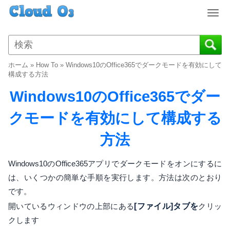
T
o
g
g
l
ホーム
»
How To
»
Windows10のOffice365でダークモードを有効にして
e
構成する方法
n
Windows10のOffice365でダー
a
v
クモードを有効にして構成する
i
g
方法
a
t
i
Windows10のOffice365アプリでダークモードをオンにするに
o
は、いくつかの簡単な手順を実行します。方法は次のとおり
n
です。
開いているウィンドウの上部にある
[ファイル]タブを
クリッ
クします