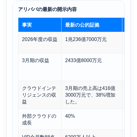
アリババの最新の開示内容
事実
最新の公的証拠
解釈
2026年度の収益
1兆236億7000万元
ポー
依然
3月期の収益
2433億8000万元
コア
ある
い。
クラウドインテ
3月期の売上高は416億
クラ
リジェンスの収
3000万元で、38%増加
す重
益
した。
外部クラウドの
40%
これ
成長
のA