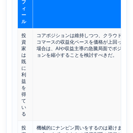
フ
ィ
ー
ル
投
コアポジションは維持しつつ、クラウドや
資
コマースの収益化ペースを価格が上回った
家
場合は、AIや収益主導の急騰局面でポジシ
は
ョンを縮小することを検討すべきだ。
既
に
利
益
を
得
て
い
る
投
機械的にナンピン買いをするのは避けまし