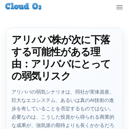
T
o
g
g
l
アリババ株が次に下落
e
n
する可能性がある理
a
v
由：アリババにとって
i
g
の弱気リスク
a
t
i
アリババの弱気シナリオは、同社が実体資産、
o
巨大なエコシステム、あるいは真のAI技術の進
n
歩を有していることを否定するものではない。
必要なのは、こうした投資から得られる商業的
な成果が、強気派の期待よりも長くかかるだろ