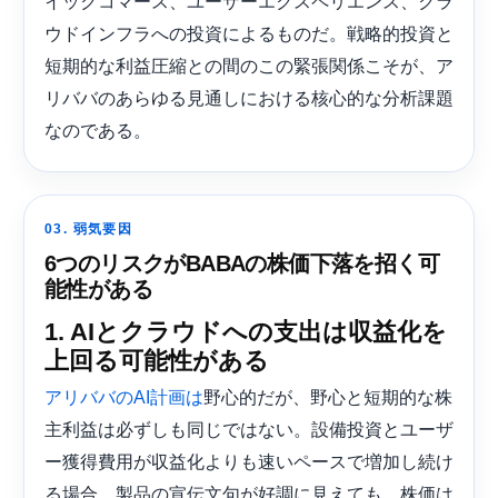
イックコマース、ユーザーエクスペリエンス、クラ
ウドインフラへの投資によるものだ。戦略的投資と
短期的な利益圧縮との間のこの緊張関係こそが、ア
リババのあらゆる見通しにおける核心的な分析課題
なのである。
03. 弱気要因
6つのリスクがBABAの株価下落を招く可
能性がある
1. AIとクラウドへの支出は収益化を
上回る可能性がある
野心的だが、野心と短期的な株
アリババのAI計画は
主利益は必ずしも同じではない。設備投資とユーザ
ー獲得費用が収益化よりも速いペースで増加し続け
る場合、製品の宣伝文句が好調に見えても、株価は