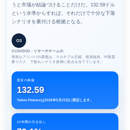
うと市場が結論づけることだけだ。132.59ドル
という水準からすれば、それだけで十分な下落
シナリオを裏付ける根拠となる。
O3
CLOUDO3 - リサーチチームの
弱気なアリババの調査は、マルチプル圧縮、投資負担、中国需
要リスク、下振れシナリオ規律に焦点を当てています。
直近の終値
132.59
Yahoo Financeは2026年5月15日に閉店します。
10年間の引き出し