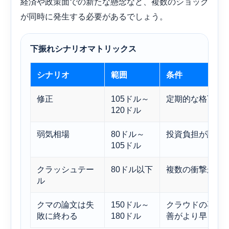
経済や政策面での新たな懸念など、複数のショック
が同時に発生する必要があるでしょう。
下振れシナリオマトリックス
シナリオ
範囲
条件
修正
105ドル～
定期的な格下げ
120ドル
弱気相場
80ドル～
投資負担が議論
105ドル
クラッシュテー
80ドル以下
複数の衝撃が同
ル
クマの論文は失
150ドル～
クラウドの再評
敗に終わる
180ドル
善がより早く実