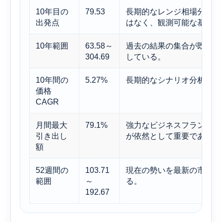
10年目の
79.53
長期的なレンジ相場分析に
出発点
はなく、観測可能な基準値
10年範囲
63.58～
過去の結果の集合が既にど
304.69
している。
10年間の
5.27%
長期的なシナリオ分析のた
価格
CAGR
月間最大
79.1%
強力なビジネスフランチャ
引き出し
が依然として重要である理
額
52週間の
103.71
現在の勢いを最新の市場サ
範囲
～
る。
192.67