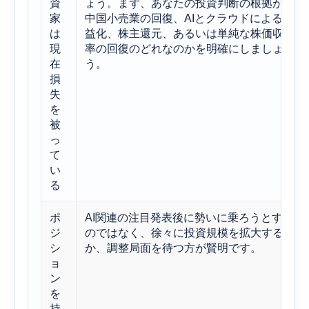
資
ょう。まず、あなたの投資判断の根拠が、
家
中国小売業の回復、AIとクラウドによる収
は
益化、株主還元、あるいは単純な株価収益
現
率の回復のどれなのかを明確にしましょ
在
う。
損
失
を
被
っ
て
い
る
ポ
AI関連の注目発表後に勢いに乗ろうとする
ジ
のではなく、徐々に投資規模を拡大する
シ
か、調整局面を待つ方が賢明です。
ョ
ン
を
持