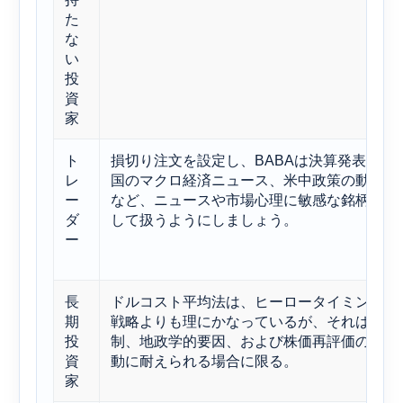
た
な
い
投
資
家
ト
損切り注文を設定し、BABAは決算発表、中
レ
国のマクロ経済ニュース、米中政策の動向
ー
など、ニュースや市場心理に敏感な銘柄と
ダ
して扱うようにしましょう。
ー
長
ドルコスト平均法は、ヒーロータイミング
期
戦略よりも理にかなっているが、それは規
投
制、地政学的要因、および株価再評価の変
資
動に耐えられる場合に限る。
家