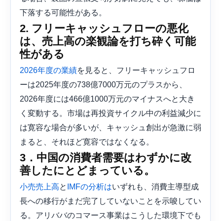
下落する可能性がある。
2. フリーキャッシュフローの悪化
は、売上高の楽観論を打ち砕く可能
性がある
を見ると、フリーキャッシュフロ
2026年度の業績
ーは2025年度の738億7000万元のプラスから、
2026年度には466億1000万元のマイナスへと大き
く変動する。市場は再投資サイクル中の利益減少に
は寛容な場合が多いが、キャッシュ創出が急激に弱
まると、それほど寛容ではなくなる。
3．中国の消費者需要はわずかに改
善したにとどまっている。
と
いずれも、消費主導型成
小売売上高
IMFの分析は
長への移行がまだ完了していないことを示唆してい
る。アリババのコマース事業はこうした環境下でも