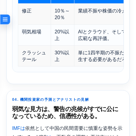
修正
10％～
業績不振や株価の冷え込
20％
弱気相場
20%以
AIとクラウド、そして中
上
広範な再評価。
クラッシュ
30%以
単に1四半期の不振だけで
テール
上
生する必要があるだろう
04. 機関投資家の予測とアナリストの見解
弱気な見方は、警告の兆候がすでに公に
なっているため、信憑性がある。
依然として中国の民間需要に慎重な姿勢を示
IMFは