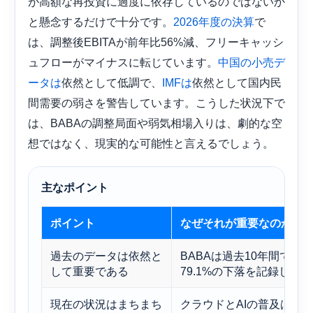
が高額な再投資に過度に依存しているのではないか
と懸念するだけで十分です。
で
2026年度の決算
は、調整後EBITAが前年比56%減、フリーキャッシ
ュフローがマイナスに転じています。
中国の小売デ
依然として低調で、
依然として国内民
ータは
IMFは
間需要の弱さを警告しています。こうした状況下で
は、BABAの調整局面や弱気相場入りは、劇的な空
想ではなく、現実的な可能性と言えるでしょう。
主なポイント
ポイント
なぜそれが重要なのか
過去のデータは依然と
BABAは過去10年間で年
して重要である
79.1%の下落を記録した。
現在の状況はまちまち
クラウドとAIの普及は加