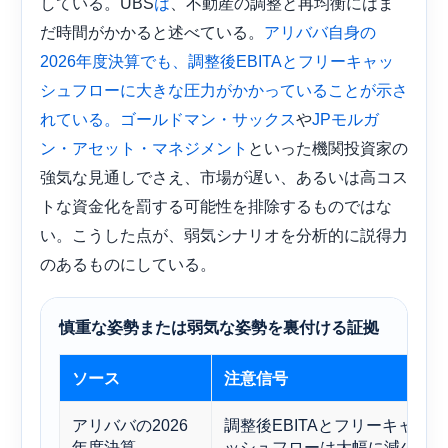
している。UBS
、不動産の調整と再均衡にはま
は
だ時間がかかると述べている。
アリババ自身の
2026年度決算でも、調整後EBITAとフリーキャッ
シュフローに大きな圧力がかかっていることが示さ
や
れている。
ゴールドマン・サックス
JPモルガ
といった機関投資家の
ン・アセット・マネジメント
強気な見通しでさえ、市場が遅い、あるいは高コス
トな資金化を罰する可能性を排除するものではな
い。こうした点が、弱気シナリオを分析的に説得力
のあるものにしている。
慎重な姿勢または弱気な姿勢を裏付ける証拠
ソース
注意信号
アリババの2026
調整後EBITAとフリーキャ
年度決算
ッシュフローは大幅に減少