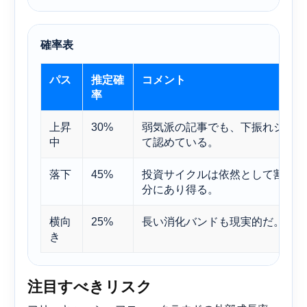
確率表
パス
推定確
コメント
率
上昇
30%
弱気派の記事でも、下振れシナリ
中
て認めている。
落下
45%
投資サイクルは依然として割高で
分にあり得る。
横向
25%
長い消化バンドも現実的だ。
き
注目すべきリスク