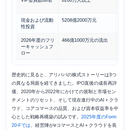
VIP会員数88名
6200万人以上
小売
ムユ
現金および流動
5208億2000万元
戦略
性投資
る。
2026年度のフリ
466億1000万元の流出
積極
ーキャッシュフ
出を
ロー
る。
歴史的に見ると、アリババの株式ストーリーは3つ
の異なる局面を経てきました。IPO直後の成長再評
価、2020年から2022年にかけての規制と市場セン
チメントのリセット、そして現在進行中のAI + クラ
ウド、コアコマースの品質、および資本収益率を中
心とした戦略再構築の試みです。
2025年度のForm
、経営陣がeコマースとAI + クラウドを長
20-Fでは