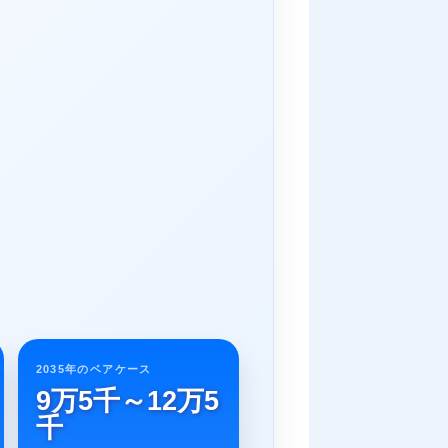
2035年のベアケース
9万5千～12万5
千