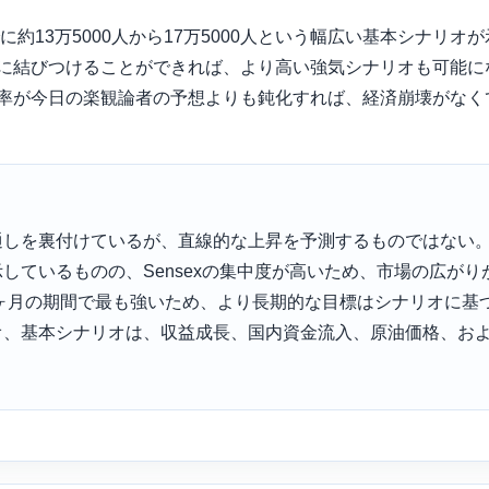
に約13万5000人から17万5000人という幅広い基本シナリ
に結びつけることができれば、より高い強気シナリオも可能に
率が今日の楽観論者の予想よりも鈍化すれば、経済崩壊がなく
通しを裏付けているが、直線的な上昇を予測するものではない
しているものの、Sensexの集中度が高いため、市場の広がり
4ヶ月の期間で最も強いため、より長期的な目標はシナリオに基
オ、基本シナリオは、収益成長、国内資金流入、原油価格、お