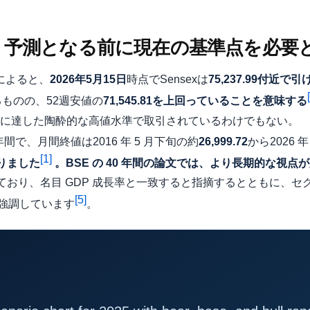
しは、予測となる前に現在の基準点を必要
タによると、
2026年5月15日
時点でSensexは
75,237.99付近で引
ものの、52週安値の
71,545.81を上回っていることを意味する
年末に達した陶酔的な高値水準で取引されているわけでもない。
間で、月間終値は2016 年 5 月下旬の約
26,999.72
から2026 年
[1]
なりました
。BSE の 40 年間の論文では、より長期的な視点
長しており、名目 GDP 成長率と一致すると指摘するとともに、
[5]
強調しています
。