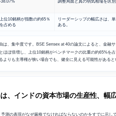
-38.07%
調整局面と真の弱気相場を区別
上位10銘柄が指数の約65％
リーダーシップの幅広さは、単
を占める
ある。
、集中度です。BSE Sensex at 40の論文によると、金融
5%へとほぼ倍増し、上位10銘柄がベンチマークの比重の約65%を
るよりも主導権が狭い場合でも、健全に見える可能性があると
のりは、インドの資本市場の生産性、幅
の動向は、予測の表現がなぜ厳格でなければならないのかをすでに示