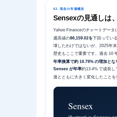
02. 現在の市場概況
Sensexの見通
Yahoo Financeのチャートデー
週高値の
86,159.02を
下回っている
壊したわけではないが、2025
歴史もここで重要です。過去 10 年
年率換算で約 10.79% の増加と
Sensex が年率
約13.4% で成
過とともに大きく変化したことを