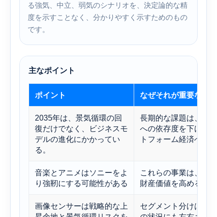
る強気、中立、弱気のシナリオを、決定論的な精
度を示すことなく、分かりやすく示すためのもの
です。
主なポイント
ポイント
なぜそれが重要なの
2035年は、景気循環の回
長期的な課題は、ソ
復だけでなく、ビジネスモ
への依存度を下げ、継
デルの進化にかかってい
トフォーム経済への
る。
音楽とアニメはソニーをよ
これらの事業は、継
り強靭にする可能性がある
財産価値を高めるこ
画像センサーは戦略的な上
セグメント分けは差
昇余地と景気循環リスクを
の状況にも左右され