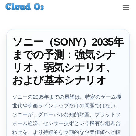
T
o
g
g
l
ソニー（SONY）2035年
e
n
までの予測：強気シナ
a
v
リオ、弱気シナリオ、
i
g
および基本シナリオ
a
t
i
ソニーの2035年までの展望は、特定のゲーム機
o
世代や映画ラインナップだけの問題ではない。
n
ソニーが、グローバルな知的財産、プラットフ
ォーム経済、センサー技術という稀有な組み合
わせを、より持続的な長期的な企業価値へと転