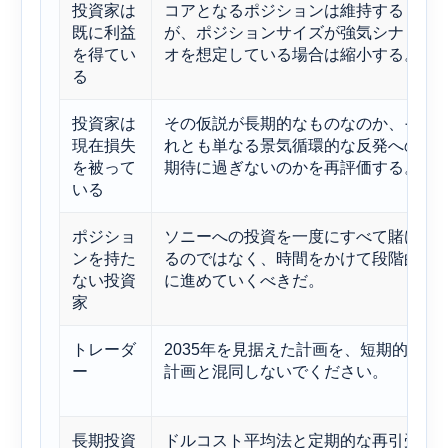
投資家は
コアとなるポジションは維持する
既に利益
が、ポジションサイズが強気シナリ
を得てい
オを想定している場合は縮小する。
る
投資家は
その仮説が長期的なものなのか、そ
現在損失
れとも単なる景気循環的な反発への
を被って
期待に過ぎないのかを再評価する。
いる
ポジショ
ソニーへの投資を一度にすべて賭け
ンを持た
るのではなく、時間をかけて段階的
ない投資
に進めていくべきだ。
家
トレーダ
2035年を見据えた計画を、短期的な
ー
計画と混同しないでください。
長期投資
ドルコスト平均法と定期的な再引受