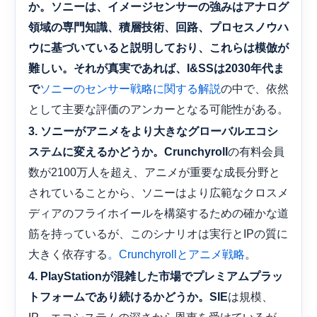
か。ソニーは、イメージセンサーの強みはアナログ
領域の専門知識、積層技術、回路、プロセスノウハ
ウに基づいていると説明しており、これらは模倣が
難しい。それが真実であれば、I&SSは2030年代ま
の中で、依然
で
ソニーのセンサー戦略に関する解説
として主要な評価のアンカーとなる可能性がある。
3. ソニーがアニメをより大きなグローバルエコシ
の有料会員
ステムに変えるかどうか。Crunchyroll
数が2100万人を超え、アニメが重要な成長分野と
されていることから、ソニーはより広範なクロスメ
ディアのフライホイールを構築するための確かな道
筋を持っているが、このシナリオは実行とIPの質に
大きく依存する
。
。Crunchyrollとアニメ戦略
4. PlayStationが混雑した市場でプレミアムプラッ
は規模、
トフォームであり続けるかどうか。SIE
IP、エコシステムの深さから恩恵を受けているが、