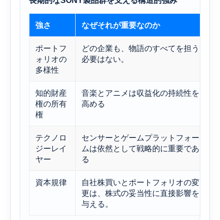
長期的なSONY製品群を支える構造的強み
強さ
なぜそれが重要なのか
2
ポートフ
どの企業も、物語のすべてを担う
エ
ォリオの
必要はない。
損
多様性
知的財産
音楽とアニメは収益化の持続性を
長
権の所有
高める
ッ
権
る
テクノロ
センサーとゲームプラットフォー
ソ
ジーレイ
ムは依然として戦略的に重要であ
に
ヤー
る
資本規律
自社株買いとポートフォリオの変
規
更は、株式の妥当性に直接影響を
た
与える。
が