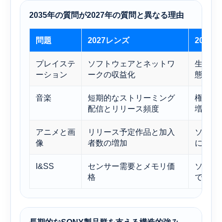
2035年の質問が2027年の質問と異なる理由
問題
2027レンズ
2035
プレイステ
ソフトウェアとネットワ
生態系
ーション
ークの収益化
態を維
音楽
短期的なストリーミング
権利保
配信とリリース頻度
増加さ
アニメと画
リリース予定作品と加入
ソニー
像
者数の増加
になる
I&SS
センサー需要とメモリ価
ソニー
格
できる