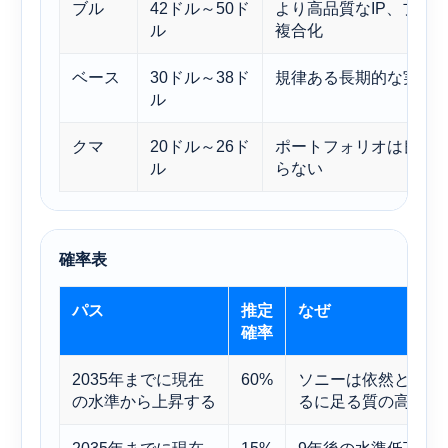
ブル
42ドル～50ド
より高品質なIP、プラ
ル
複合化
ベース
30ドル～38ド
規律ある長期的な実行
ル
クマ
20ドル～26ド
ポートフォリオは良好
ル
らない
確率表
パス
推定
なぜ
確率
2035年までに現在
60%
ソニーは依然として
の水準から上昇する
るに足る質の高い資
2035年までに現在
15%
9年後の水準低下に