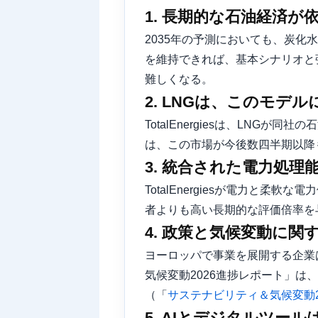
1. 長期的な石油経済
2035年の予測においても、炭
を維持できれば、基本シナリオと
難しくなる。
2. LNGは、このモ
TotalEnergiesは、LN
は、この市場が今後数四半期以降
3. 統合された電力処
TotalEnergiesが電力と
者よりも高い長期的な評価倍率を
4. 政策と気候変動に
ヨーロッパで事業を展開する企業は、
気候変動2026進捗レポート」は
（「
サステナビリティ＆気候変動2
5. AIとデジタルツー