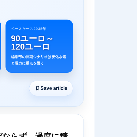
ベースケース2035年
90ユーロ～
120ユーロ
編集部の長期シナリオは炭化水素
と電力に重点を置く
Save article
ばならず、過度に精