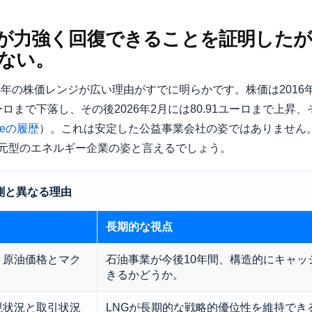
TTEが力強く回復できることを証明し
ない。
35年の株価レンジが広い理由がすでに明らかです。株価は2016年5
ロまで下落し、その後2026年2月には80.91ユーロまで上昇、そし
nceの履歴
）。これは安定した公益事業会社の姿ではありません
元型のエネルギー企業の姿と言えるでしょう。
予測と異なる理由
長期的な視点
ト原油価格とマク
石油事業が今後10年間、構造的にキャッ
きるかどうか。
現状況と取引状況
LNGが長期的な戦略的優位性を維持でき