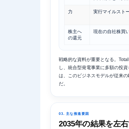
力
実行マイルスト
株主へ
現在の自社株買
の還元
戦略的な資料が重要となる。Total
し、統合型発電事業に多額の投資
は、このビジネスモデルが従来の
だ。
03. 主な推進要因
2035年の結果を左