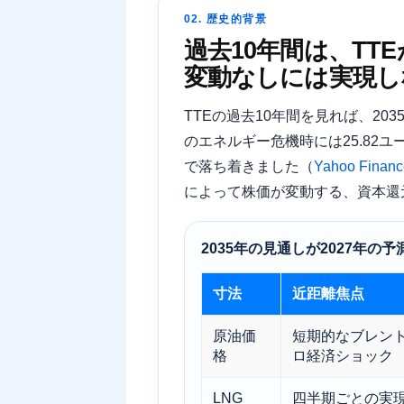
02. 歴史的背景
過去10年間は​​、
変動なしには実現し
TTEの過去10年間を見れば、20
のエネルギー危機時には25.82ユー
で落ち着きました（
Yahoo Fina
によって株価が変動する、資本還
2035年の見通しが2027年の
寸法
近距離焦点
原油価
短期的なブレン
格
ロ経済ショック
LNG
四半期ごとの実