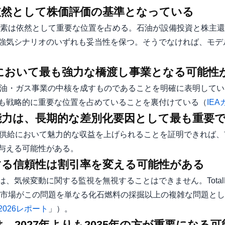
が依然として株価評価の基準となっている
化水素は依然として重要な位置を占める。石油が設備投資と株主
強気シナリオのいずれも妥当性を保つ。そうでなければ、モデ
デルにおいて最も強力な橋渡し事業となる可能性
Gが同社の石油・ガス事業の中核を成すものであることを明確に表明して
も戦略的に重要な位置を占めていることを裏付けている（
IE
理能力は、長期的な差別化要因として最も重要
柔軟な電力供給において魅力的な収益を上げられることを証明できれ
与える可能性がある。
関する信頼性は割引率を変える可能性がある
気候変動に関する監視を無視することはできません。TotalEn
、市​​場がこの問題を単なる化石燃料の採掘以上の複雑な問題と
026レポート
」）。
ルは、2027年よりも2035年の方が重要になる