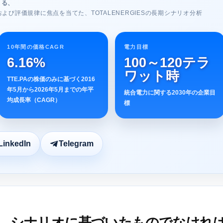
よる、
よび評価規律に焦点を当てた、TOTALENERGIESの長期シナリオ分析
10年間の価格CAGR
電力目標
6.16%
100～120テラ
ワット時
TTE.PAの株価のみに基づく2016
年5月から2026年5月までの年平
統合電力に関する2030年の企業目
均成長率（CAGR）
標
LinkedIn
Telegram
予測は、シナリオに基づいたものでなけれ