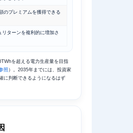
価額のプレミアムを獲得できる
ュリターンを複利的に増加さ
100TWhを超える電力生産量を目指
参照
）。2035年までには、投資家
確に判断できるようになるはず
因