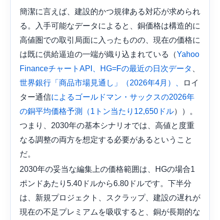
簡潔に言えば、建設的かつ規律ある対応が求められ
る。入手可能なデータによると、銅価格は構造的に
高値圏での取引局面に入ったものの、現在の価格に
は既に供給逼迫の一端が織り込まれている（
Yahoo
、
FinanceチャートAPI、HG=Fの最近の日次データ
ロイ
世界銀行「商品市場見通し」（2026年4月）、
ター通信
によるゴールドマン・サックスの2026年
））。
の銅平均価格予測（1トン当たり12,650ドル
つまり、2030年の基本シナリオでは、高値と度重
なる調整の両方を想定する必要があるということ
だ。
2030年の妥当な編集上の価格範囲は、HGの場合1
ポンドあたり5.40ドルから6.80ドルです。下半分
は、新規プロジェクト、スクラップ、建設の遅れが
現在の不足プレミアムを吸収すると、銅が長期的な