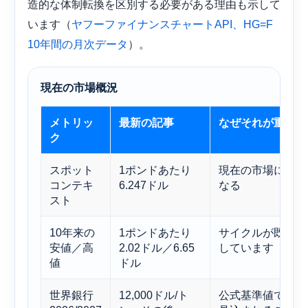
造的な体制転換を区別する必要がある理由も示して
います（
ヤフーファイナンスチャートAPI、HG=F
）。
10年間の月次データ
現在の市場概況
メトリッ
最新の記事
なぜそれが重要な
ク
スポット
1ポンドあたり
現在の市場におけ
コンテキ
6.247ドル
なる
スト
10年来の
1ポンドあたり
サイクルが既にど
安値／高
2.02ドル／6.65
しています
値
ドル
世界銀行
12,000ドル/ト
公式基準値では、