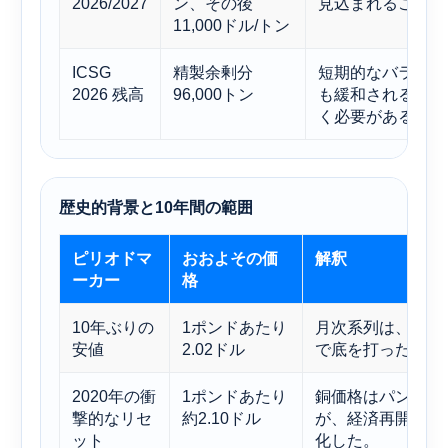
2026/2027
ン、その後
見込まれることを
11,000ドル/トン
ICSG
精製余剰分
短期的なバランス
2026 残高
96,000トン
も緩和される可能
く必要がある。
歴史的背景と10年間の範囲
ピリオドマ
おおよその価
解釈
ーカー
格
10年ぶりの
1ポンドあたり
月次系列は、20
安値
2.02ドル
で底を打った。
2020年の衝
1ポンドあたり
銅価格はパンデミ
撃的なリセ
約2.10ドル
が、経済再開に伴
ット
化した。