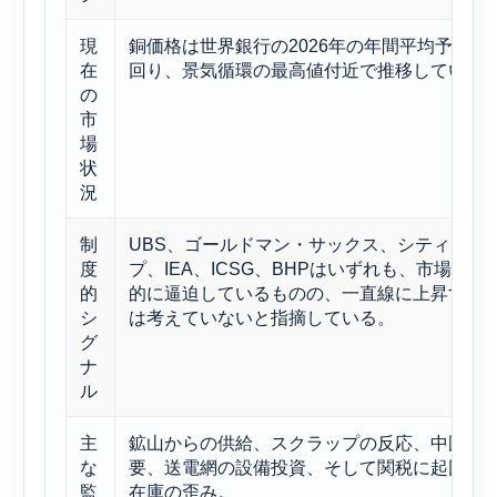
現
銅価格は世界銀行の2026年の年間平均予測を
在
回り、景気循環の最高値付近で推移している
の
市
場
状
況
制
UBS、ゴールドマン・サックス、シティグル
度
プ、IEA、ICSG、BHPはいずれも、市場は構
的
的に逼迫しているものの、一直線に上昇する
シ
は考えていないと指摘している。
グ
ナ
ル
主
鉱山からの供給、スクラップの反応、中国の
な
要、送電網の設備投資、そして関税に起因す
監
在庫の歪み。