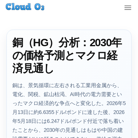
T
o
g
g
l
銅（HG）分析：2030年
e
n
の価格予測とマクロ経
a
v
済見通し
i
g
a
銅は、景気循環に左右される工業用金属から、
t
電化、関税、鉱山枯渇、AI時代の電力需要とい
i
ったマクロ経済的な争点へと変化した。2026年5
o
n
月13日に約6.6355ドル/ポンドに達した後、2026
年5月18日には6.247ドル/ポンド付近で落ち着い
たことから、2030年の見通しはもはや中国の建