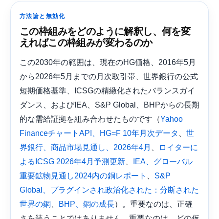
方法論と無効化
この枠組みをどのように解釈し、何を変
えればこの枠組みが変わるのか
この2030年の範囲は、現在のHG価格、2016年5月
から2026年5月までの月次取引帯、世界銀行の公式
短期価格基準、ICSGの精緻化されたバランスガイ
ダンス、およびIEA、S&P Global、BHPからの長期
的な需給証拠を組み合わせたものです（
Yahoo
、
FinanceチャートAPI、HG=F 10年月次データ
世
、
界銀行、商品市場見通し、2026年4月
ロイターに
、
よるICSG 2026年4月予測更新
IEA、グローバル
、
重要鉱物見通し2024内の銅レポート
S&P
Global、プラグインされ政治化された：分断された
、
）。重要なのは、正確
世界の銅
BHP、銅の成長
さを装うことではありません。重要なのは、どの仮