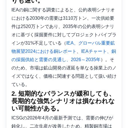
りも遅い。
IEAの銅に関する調査によると、公約表明シナリオ
における2030年の需要は3110万トン、一次供給要
件は2520万トンであり、2035年の公約表明シナリ
オに基づく採掘要件に対してプロジェクトパイプラ
インが31%不足している（
IEA、グローバル重要鉱
、
物展望2024における銅レポート
IEAチャート、銅
）。そ
の採掘供給と需要の見通し、2026～2035年
のため、市場は鉱山開発の遅延を単なる操業上のノ
イズではなく、価格に関連する問題として扱い続け
ている。
2. 短期的なバランスが緩和しても、
長期的な強気シナリオは損なわれな
い可能性がある。
ICSGの2026年4月の最新予測では、需要の伸びが
鈍化し、二次生産が改善したため、精製銅市場は