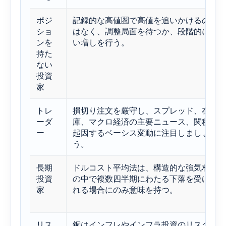
ポジ
記録的な高値圏で高値を追いかけるので
ショ
はなく、調整局面を待つか、段階的に買
ンを
い増しを行う。
持た
ない
投資
家
トレ
損切り注文を厳守し、スプレッド、在
ーダ
庫、マクロ経済の主要ニュース、関税に
ー
起因するベーシス変動に注目しましょ
う。
長期
ドルコスト平均法は、構造的な強気相場
投資
の中で複数四半期にわたる下落を受け入
家
れる場合にのみ意味を持つ。
リス
銅はインフレやインフラ投資のリスクヘ