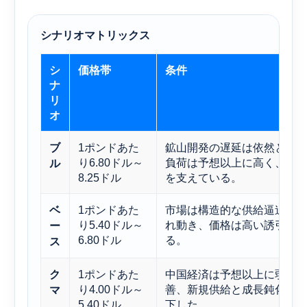
シナリオマトリックス
シ
価格帯
条件
ナ
リ
オ
1ポンドあた
鉱山開発の遅延は依然として
ブ
り6.80ドル～
負荷は予想以上に高く、実
ル
8.25ドル
を支えている。
1ポンドあた
市場は構造的な供給逼迫と
ベ
り5.40ドル～
れ動き、価格は高い誘引コ
ー
6.80ドル
る。
ス
1ポンドあた
中国経済は予想以上に弱体
ク
り4.00ドル～
善、新規供給と成長鈍化に
マ
5.40ドル
下した。