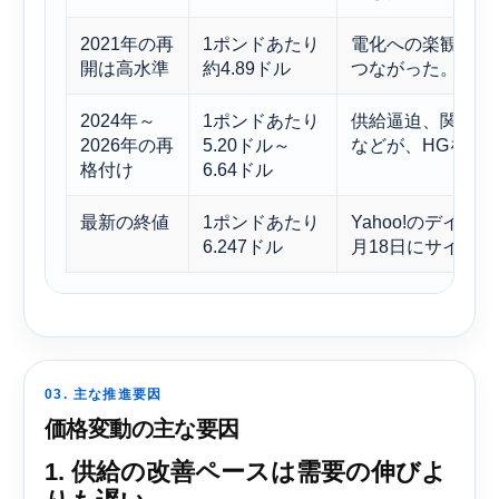
2021年の再
1ポンドあたり
電化への楽観論と
開は高水準
約4.89ドル
つながった。
2024年～
1ポンドあたり
供給逼迫、関税、
2026年の再
5.20ドル～
などが、HGをよ
格付け
6.64ドル
最新の終値
1ポンドあたり
Yahoo!のデイリ
6.247ドル
月18日にサイク
03. 主な推進要因
価格変動の主な要因
1. 供給の改善ペースは需要の伸びよ