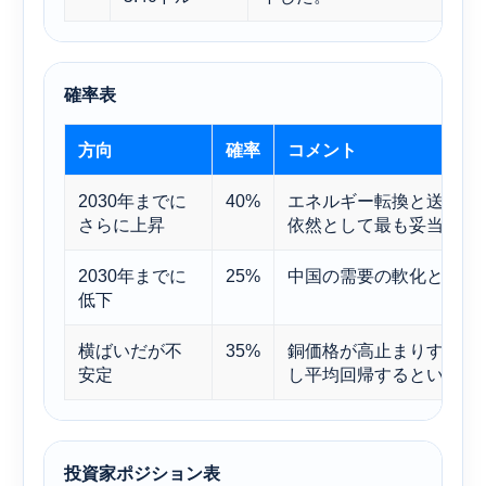
確率表
方向
確率
コメント
2030年までに
40%
エネルギー転換と送電網
さらに上昇
依然として最も妥当な方
2030年までに
25%
中国の需要の軟化と予想
低下
横ばいだが不
35%
銅価格が高止まりするも
安定
し平均回帰するという現
投資家ポジション表