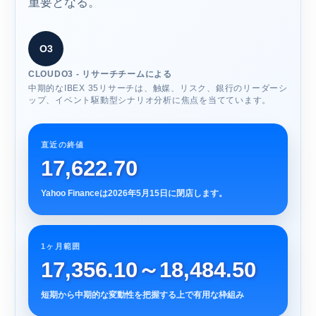
重要となる。
O3
CLOUDO3 - リサーチチームによる
中期的なIBEX 35リサーチは、触媒、リスク、銀行のリーダーシ
ップ、イベント駆動型シナリオ分析に焦点を当てています。
直近の終値
17,622.70
Yahoo Financeは2026年5月15日に閉店します。
1ヶ月範囲
17,356.10～18,484.50
短期から中期的な変動性を把握する上で有用な枠組み