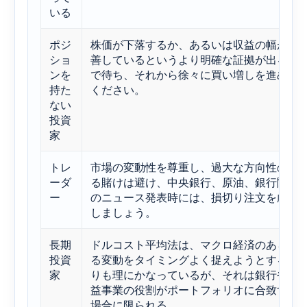
いる
ポジ
株価が下落するか、あるいは収益の幅が改
ショ
善しているというより明確な証拠が出るま
ンを
で待ち、それから徐々に買い増しを進めて
持た
ください。
ない
投資
家
トレ
市場の変動性を尊重し、過大な方向性のあ
ーダ
る賭けは避け、中央銀行、原油、銀行関連
ー
のニュース発表時には、損切り注文を厳守
しましょう。
長期
ドルコスト平均法は、マクロ経済のあらゆ
投資
る変動をタイミングよく捉えようとするよ
家
りも理にかなっているが、それは銀行や公
益事業の役割がポートフォリオに合致する
場合に限られる。