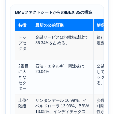
BMEファクトシートからのIBEX 35の構造
特徴
最新の公的証拠
解釈
トッ
金融サービスは指数構成比で
銀行は依
プセ
36.34%を占める。
定要因で
クタ
ー
2番目
石油・エネルギー関連株は
公益事業
に大
20.04%
してこの
きな
ックとは
セク
る。
ター
上位4
サンタンデール 16.99%、イ
少数の指
階級
ベルドローラ 13.93%、BBVA
相場の両
13.05%、インディテックス
性がある