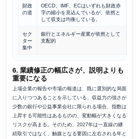
財政
OECD、IMF、ECはいずれも財政赤
改
の道
字の縮小を見込んでいるが、依然と
復
して収支は均衡している。
セク
銀行とエネルギー産業が依然として
景
ター
支配的
原
集中
リ
6. 業績修正の幅広さが、説明よりも
重要になる
上場企業の報告や市場の報道は、既に選別的な局面
に入りつつあることを示している。収益力の強さが
少数の銀行や公益事業会社に限られる場合、指数は
上昇する可能性はあるものの、変動幅が大きくなる
リスクが高まる。そのため、2027年は一直線の継
続取引ではなく、触媒となる要因に左右される年と