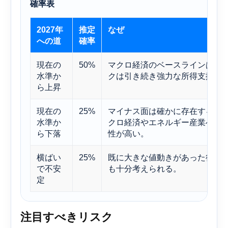
確率表
2027年
推定
なぜ
への道
確率
現在の
50%
マクロ経済のベースラインは依
水準か
クは引き続き強力な所得支援を
ら上昇
現在の
25%
マイナス面は確かに存在するが
水準か
クロ経済やエネルギー産業への
ら下落
性が高い。
横ばい
25%
既に大きな値動きがあった後で
で不安
も十分考えられる。
定
注目すべきリスク