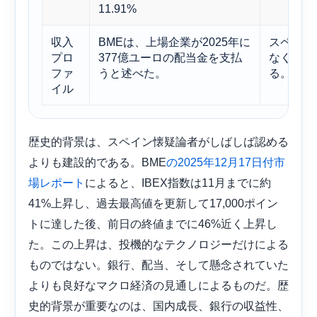
11.91%
収入
BMEは、上場企業が2025年に
スペイン
プロ
377億ユーロの配当金を支払
なく、ト
ファ
うと述べた。
る。
イル
歴史的背景は、スペイン懐疑論者がしばしば認める
よりも建設的である。BME
の2025年12月17日付市
によると、IBEX指数は11月までに約
場レポート
41%上昇し、過去最高値を更新して17,000ポイン
トに達した後、前日の終値までに46%近く上昇し
た。この上昇は、投機的なテクノロジーだけによる
ものではない。銀行、配当、そして懸念されていた
よりも良好なマクロ経済の見通しによるものだ。歴
史的背景が重要なのは、国内成長、銀行の収益性、