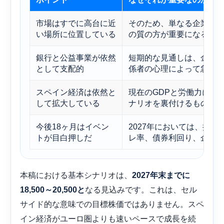
市場はすでに高台に近
そのため、単なる企業価
い場所に位置している
の質の方が重要になる。
銀行と公益事業が依然
短期的な見通しは、金利
として支配的
係者の心理によって急速
スペイン経済は依然と
現在のGDPと労働力に関
して拡大している
ナリオを裏付けるもので
今後18ヶ月はイベン
2027年においては、抽
トが目白押しだ
レ率、債券利回り、企業
本稿における基本シナリオは、
2027年末までに
なる見込みです。これは、セル
18,500～20,500と
サイド的な意味での目標株価ではありません。スペ
イン経済がユーロ圏よりも速いペースで成長を続