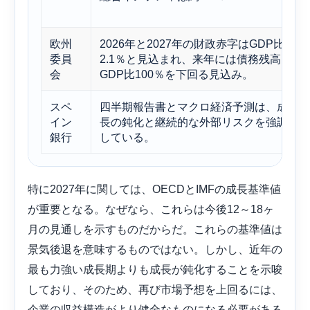
欧州
2026年と2027年の財政赤字はGDP比
委員
2.1％と見込まれ、来年には債務残高は
会
GDP比100％を下回る見込み。
スペ
四半期報告書とマクロ経済予測は、成
イン
長の鈍化と継続的な外部リスクを強調
銀行
している。
特に2027年に関しては、OECDとIMFの成長基準値
が重要となる。なぜなら、これらは今後12～18ヶ
月の見通しを示すものだからだ。これらの基準値は
景気後退を意味するものではない。しかし、近年の
最も力強い成長期よりも成長が鈍化することを示唆
しており、そのため、再び市場予想を上回るには、
企業の収益構造がより健全なものになる必要がある