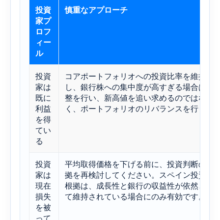
投資
慎重なアプローチ
家プ
ロフ
ィー
ル
投資
コアポートフォリオへの投資比率を維持
家は
し、銀行株への集中度が高すぎる場合は調
既に
整を行い、新高値を追い求めるのではな
利益
く、ポートフォリオのリバランスを行う。
を得
てい
る
投資
平均取得価格を下げる前に、投資判断の根
家は
拠を再検討してください。スペイン投資の
現在
根拠は、成長性と銀行の収益性が依然とし
損失
て維持されている場合にのみ有効です。
を被
って