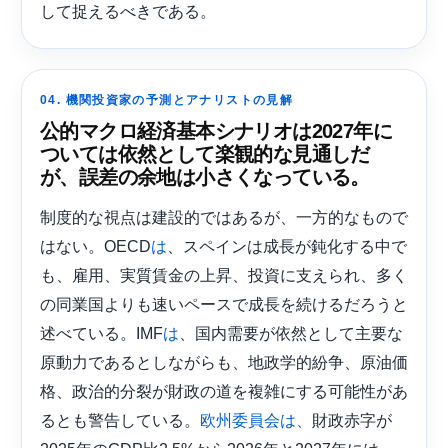
して捉えるべきである。
04. 機関投資家の予測とアナリストの見解
公的マクロ経済基本シナリオは2027年に
ついては依然として楽観的な見通しだ
が、誤差の余地は小さくなっている。
制度的な視点は建設的ではあるが、一方的なもので
はない。OECD
、スペインは成長が鈍化する中で
は
も、雇用、実質賃金の上昇、投資に支えられ、多く
の同業国よりも速いペースで成長を続けるだろうと
述べている。IMF
、国内需要が依然として主要な
は
原動力であるとしながらも、地政学的紛争、原油価
格、政治的分裂が財政の道を複雑にする可能性があ
るとも警告している。
財政赤字が
欧州委員会は、