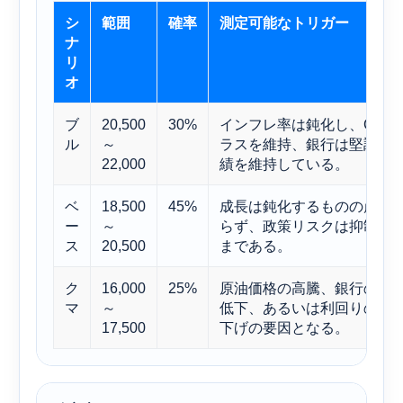
シ
範囲
確率
測定可能なトリガー
ナ
リ
オ
ブ
20,500
30%
インフレ率は鈍化し、GDP
ル
～
ラスを維持、銀行は堅調な
22,000
績を維持している。
ベ
18,500
45%
成長は鈍化するものの崩壊
ー
～
らず、政策リスクは抑制さ
ス
20,500
まである。
ク
16,000
25%
原油価格の高騰、銀行の利
マ
～
低下、あるいは利回りの上
17,500
下げの要因となる。