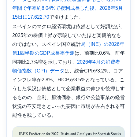
年間で年率約8.04%で複利成長した後、2026年5月
で引けました。
15日に17,622.70
スペインのマクロ経済環境は依然として好調だが、
2025年の株価上昇が示唆していたほど楽観的なも
のではない。スペイン国立統計
局（INE）の2026年
は、前期比0.6%、前年
第1四半期のGDP成長率予測
同期比2.7%増を示しており、
2026年4月の消費者
は、総合CPIが3.2%、コア
物価指数（CPI）データ
インフレ率が2.8%、HICPが3.5%となっている。こ
うした状況は依然として企業収益の伸びを後押しす
るものの、金利、原油価格、銀行や公益事業の経営
状況の不安定さといった要因に市場が左右される可
能性も残している。