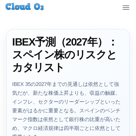
T
o
g
g
l
IBEX予測（2027年）：
e
n
スペイン株のリスクと
a
v
カタリスト
i
g
a
IBEX 35の2027年までの見通しは依然として強
t
気だが、新たな株価上昇よりも、収益の触媒、
i
インフレ、セクターのリーダーシップといった
o
n
要素がはるかに重要となる。スペインのベンチ
マーク指数は依然として銀行株の比重が高いた
め、マクロ経済規律は四半期ごとに依然として