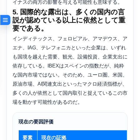
イナスの両方の影響を与える可能性も意味する。
5. 国際的な露出は、多くの国内の言
説が認めている以上に依然として重
要である。
インディテックス、フェロビアル、アマデウス、ア
エナ、IAG、テレフォニカといった企業は、いずれ
も国境を越えた需要、観光、設備投資、企業支出に
依存している。IBEXはスペインの指数だが、純粋
な国内市場ではない。そのため、ユーロ圏、米国、
原油市場、AI関連支出といったマクロ経済指標が、
多くの人が依然として国内取引と捉えているこの市
場を動かす可能性があるのだ。
現在の要因評価
要素
現在の証拠
現