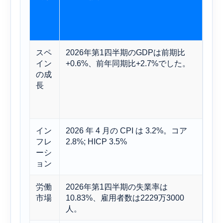
スペ
2026年第1四半期のGDPは前期比
依
イン
+0.6%、前年同期比+2.7%でした。
のの
の成
ス
長
イン
2026 年 4 月の CPI は 3.2%。コア
金
フレ
2.8%; HICP 3.5%
ど
ーシ
い
ョン
労働
2026年第1四半期の失業率は
堅
市場
10.83%、雇用者数は2229万3000
を
人。