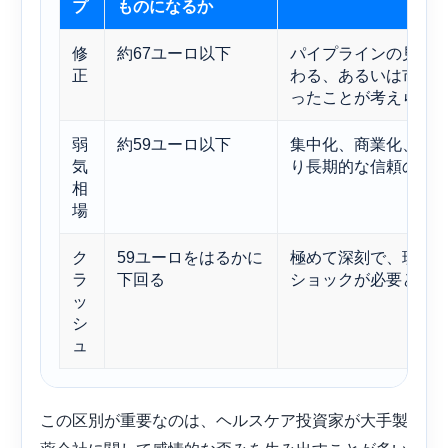
プ
ものになるか
修
約67ユーロ以下
パイプラインの見通
正
わる、あるいは市場
ったことが考えられ
弱
約59ユーロ以下
集中化、商業化、あ
気
り長期的な信頼の喪
相
場
ク
59ユーロをはるかに
極めて深刻で、現状
ラ
下回る
ショックが必要とな
ッ
シ
ュ
この区別が重要なのは、ヘルスケア投資家が大手製