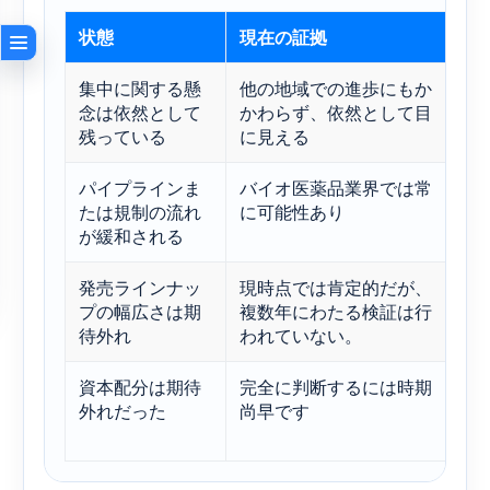
状態
現在の証拠
弱
集中に関する懸
他の地域での進歩にもか
評
念は依然として
かわらず、依然として目
縮
残っている
に見える
パイプラインま
バイオ医薬品業界では常
オ
たは規制の流れ
に可能性あり
が緩和される
発売ラインナッ
現時点では肯定的だが、
多
プの幅広さは期
複数年にわたる検証は行
待外れ
われていない。
資本配分は期待
完全に判断するには時期
投
外れだった
尚早です
て
る