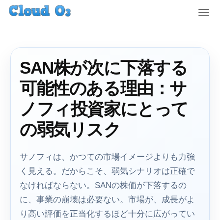
T
o
g
g
l
SAN株が次に下落する
e
n
可能性のある理由：サ
a
v
ノフィ投資家にとって
i
g
の弱気リスク
a
t
i
サノフィは、かつての市場イメージよりも力強
o
く見える。だからこそ、弱気シナリオは正確で
n
なければならない。SANの株価が下落するの
に、事業の崩壊は必要ない。市場が、成長がよ
り高い評価を正当化するほど十分に広がってい