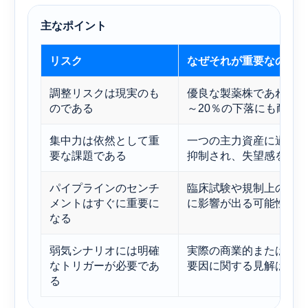
主なポイント
リスク
なぜそれが重要なのか
調整リスクは現実のも
優良な製薬株であれば、
のである
～20％の下落にも耐え
集中力は依然として重
一つの主力資産に過度に
要な課題である
抑制され、失望感を増幅
パイプラインのセンチ
臨床試験や規​​制上の
メントはすぐに重要に
に影響が出る可能性があ
なる
弱気シナリオには明確
実際の商業的または臨床
なトリガーが必要であ
要因に関する見解は単な
る