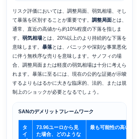
リスク評価においては、調整局面、弱気相場、そし
て暴落を区別することが重要です。
とは、
調整局面
通常、直近の高値から約10%程度の下落を指しま
す。
とは、20%以上のより持続的な下落を
弱気相場
意味します。
とは、パニックや深刻な事業悪化
暴落
に伴う無秩序な売りを意味します。サノフィの場
合、調整局面または軽度の弱気相場は十分に考えら
れます。暴落に至るには、現在の公的な証拠が示唆
するよりもはるかに大きな臨床的、法的、または規
制上のショックが必要となるでしょう。
SANのデメリットフレームワーク
タ
73.96ユーロから見
最も可能性の高い引
イ
た場合、どのような