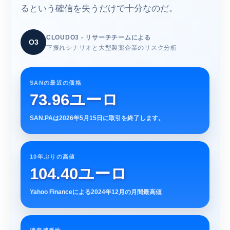
るという確信を失うだけで十分なのだ。
CLOUDO3 - リサーチチームによる
O3
下振れシナリオと大型製薬企業のリスク分析
SANの最近の価格
73.96ユーロ
SAN.PAは2026年5月15日に取引を終了します。
10年ぶりの高値
104.40ユーロ
Yahoo Financeによる2024年12月の月間最高値