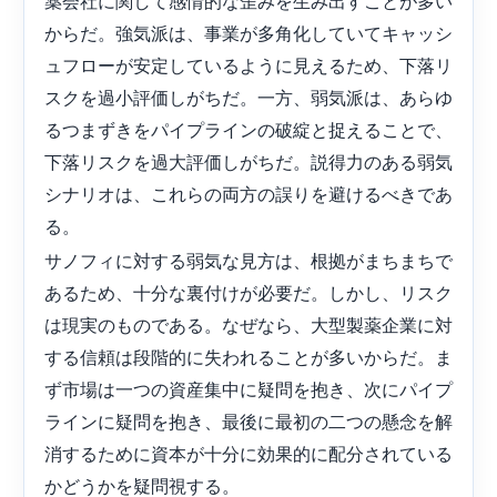
薬会社に関して感情的な歪みを生み出すことが多い
からだ。強気派は、事業が多角化していてキャッシ
ュフローが安定しているように見えるため、下落リ
スクを過小評価しがちだ。一方、弱気派は、あらゆ
るつまずきをパイプラインの破綻と捉えることで、
下落リスクを過大評価しがちだ。説得力のある弱気
シナリオは、これらの両方の誤りを避けるべきであ
る。
サノフィに対する弱気な見方は、根拠がまちまちで
あるため、十分な裏付けが必要だ。しかし、リスク
は現実のものである。なぜなら、大型製薬企業に対
する信頼は段階的に失われることが多いからだ。ま
ず市場は一つの資産集中に疑問を抱き、次にパイプ
ラインに疑問を抱き、最後に最初の二つの懸念を解
消するために資本が十分に効果的に配分されている
かどうかを疑問視する。