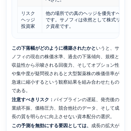
リスク
他の場所での真のヘッジを優先すべき
ヘッジ
です。サノフィは依然として株式リス
投資家
ク資産です。
いうと、サ
この下落幅がどのように構築されたかと
ノフィの現在の株価水準、過去の下落傾向、規模と
収益性から示唆される回復力、そしてオプション性
や集中度が疑問視されると大型製薬株の株価倍率が
急速に縮小するという観察結果を組み合わせたもの
である。
パイプラインの遅延、発売後の
注意すべきリスク：
業績不振、価格圧力、競合他社のデータ、そして成
長の質を明らかに向上させない資本配分の選択。
成長の拡大が
この予測を無効にする要因としては、