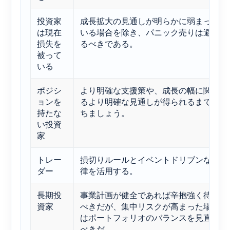
投資家
成長拡大の見通しが明らかに弱まって
は現在
いる場合を除き、パニック売りは避け
損失を
るべきである。
被って
いる
ポジシ
より明確な支援策や、成長の幅に関す
ョンを
るより明確な見通しが得られるまで待
持たな
ちましょう。
い投資
家
トレー
損切りルールとイベントドリブンな規
ダー
律を活用する。
長期投
事業計画が健全であれば辛抱強く待つ
資家
べきだが、集中リスクが高まった場合
はポートフォリオのバランスを見直す
べきだ。