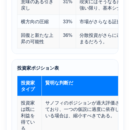
意味のある引き
31%
現実にはそうなるだろ
戻し
強い限り、基本シナリ
横方向の圧縮
33%
市場がさらなる証拠を
回復と新たな上
36%
分散投資がさらに改善
昇の可能性
まるだろう。
投資家ポジション表
投資家
賢明な判断だ
タイプ
投資家
サノフィのポジションが過大評価され
は既に
ており、一つの仮説に過度に依存して
利益を
いる場合は、縮小すべきである。
得てい
る