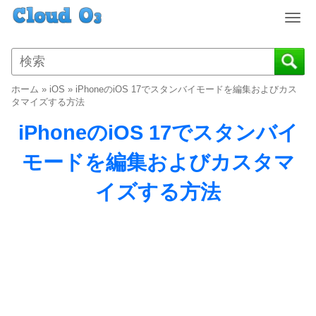
T
o
g
g
l
ホーム
»
iOS
»
iPhoneのiOS 17でスタンバイモードを編集およびカス
e
タマイズする方法
n
iPhoneのiOS 17でスタンバイ
a
v
モードを編集およびカスタマ
i
g
イズする方法
a
t
i
o
n