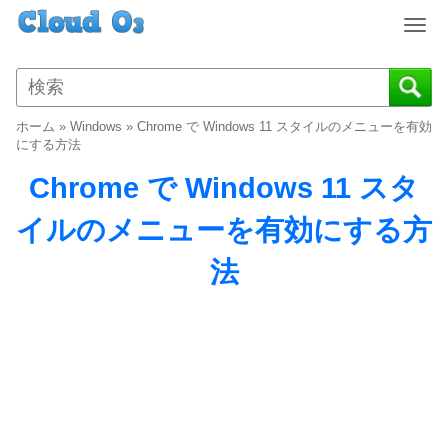
T
o
g
g
l
ホーム
»
Windows
»
Chrome で Windows 11 スタイルのメニューを有効
e
にする方法
n
Chrome で Windows 11 スタ
a
v
イルのメニューを有効にする方
i
g
法
a
t
i
o
n