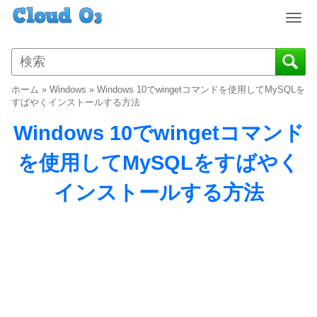
T
o
g
g
l
ホーム
»
Windows
»
Windows 10でwingetコマンドを使用してMySQLを
e
すばやくインストールする方法
n
Windows 10でwingetコマンド
a
v
を使用してMySQLをすばやく
i
g
インストールする方法
a
t
i
o
n