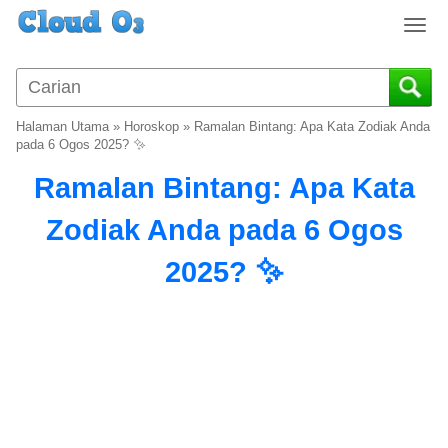
T
o
g
g
l
Halaman Utama
»
Horoskop
»
Ramalan Bintang: Apa Kata Zodiak Anda
e
pada 6 Ogos 2025? ✨
n
Ramalan Bintang: Apa Kata
a
v
Zodiak Anda pada 6 Ogos
i
g
2025? ✨
a
t
i
o
n