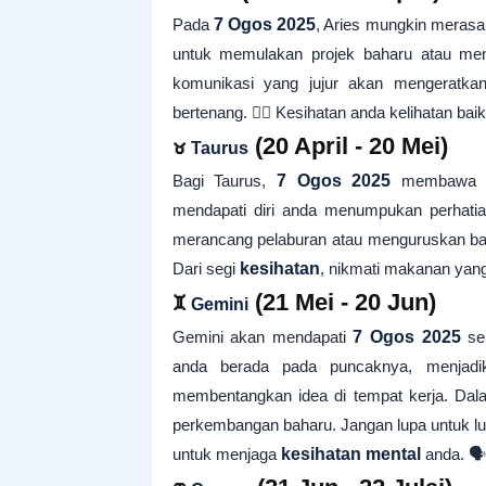
Pada
7 Ogos 2025
, Aries mungkin merasa
untuk memulakan projek baharu atau meng
komunikasi yang jujur akan mengeratkan
bertenang. 🧘‍♀️ Kesihatan anda kelihatan baik
♉
(20 April - 20 Mei)
Taurus
Bagi Taurus,
7 Ogos 2025
membawa fo
mendapati diri anda menumpukan perhati
merancang pelaburan atau menguruskan baj
Dari segi
kesihatan
, nikmati makanan yan
♊
(21 Mei - 20 Jun)
Gemini
Gemini akan mendapati
7 Ogos 2025
seb
anda berada pada puncaknya, menjadi
membentangkan idea di tempat kerja. Da
perkembangan baharu. Jangan lupa untuk lua
untuk menjaga
kesihatan mental
anda. 🗣️