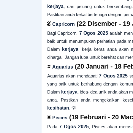
kerjaya
, cari peluang untuk berkemban
Pastikan anda kekal bertenaga dengan pemaka
♑
(22 Disember - 19 
Capricorn
Bagi Capricorn,
7 Ogos 2025
adalah meng
baik untuk menumpukan perhatian pada ma
Dalam
kerjaya
, kerja keras anda akan
dihargai. Jangan lupa untuk berehat dan m
♒
(20 Januari - 18 Feb
Aquarius
Aquarius akan mendapati
7 Ogos 2025
se
yang baik untuk berhubung dengan komuni
Dalam
kerjaya
, idea-idea unik anda akan 
anda. Pastikan anda mengekalkan keseim
kesihatan
. 💡
♓
(19 Februari - 20 Mac
Pisces
Pada
7 Ogos 2025
, Pisces akan merasak