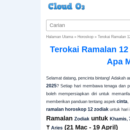
Halaman Utama
»
Horoskop
»
Terokai Ramalan 1
Terokai Ramalan 12
Apa M
Selamat datang, pencinta bintang! Adakah 
2025
? Setiap hari membawa tenaga dan p
boleh mempersiapkan diri untuk memanfaa
memberikan panduan tentang aspek
cinta
,
ramalan horoskop 12 zodiak
untuk hari 
Ramalan
untuk
Zodiak
Khamis, 
♈
(21 Mac - 19 April)
Aries