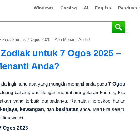
Windows
Gaming
AI
English
Panduan p
2 Zodiak untuk 7 Ogos 2025 – Apa Menanti Anda?
 Zodiak untuk 7 Ogos 2025 –
enanti Anda?
anda ingin tahu apa yang mungkin menanti anda pada
7 Ogos
eluang baharu, dan dengan memahami getaran kosmik, kita
tkan yang terbaik daripadanya. Ramalan horoskop harian
kerjaya
,
kewangan
, dan
kesihatan
anda. Mari kita selami
istimewa ini.
7 Ogos 2025