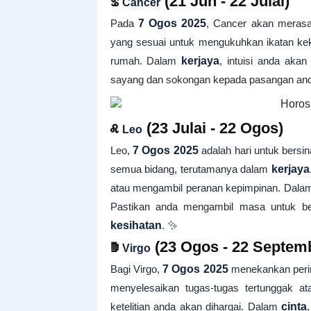
♋
(21 Jun - 22 Julai)
Cancer
Pada
7 Ogos 2025
, Cancer akan merasa
yang sesuai untuk mengukuhkan ikatan keke
rumah. Dalam
kerjaya
, intuisi anda aka
sayang dan sokongan kepada pasangan anda.
♌
(23 Julai - 22 Ogos)
Leo
Leo,
7 Ogos 2025
adalah hari untuk bersin
semua bidang, terutamanya dalam
kerjaya
atau mengambil peranan kepimpinan. Dal
Pastikan anda mengambil masa untuk be
kesihatan
. ✨
♍
(23 Ogos - 22 Septem
Virgo
Bagi Virgo,
7 Ogos 2025
menekankan perinc
menyelesaikan tugas-tugas tertunggak 
ketelitian anda akan dihargai. Dalam
cinta