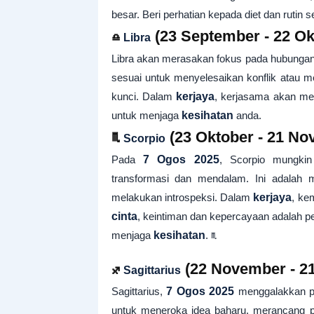
besar. Beri perhatian kepada diet dan ruti
♎
(23 September - 22 Ok
Libra
Libra akan merasakan fokus pada hubung
sesuai untuk menyelesaikan konflik atau
kunci. Dalam
kerjaya
, kerjasama akan me
untuk menjaga
kesihatan
anda.
♏
(23 Oktober - 21 No
Scorpio
Pada
7 Ogos 2025
, Scorpio mungki
transformasi dan mendalam. Ini adalah 
melakukan introspeksi. Dalam
kerjaya
, ke
cinta
, keintiman dan kepercayaan adalah pe
menjaga
kesihatan
. ♏
♐
(22 November - 2
Sagittarius
Sagittarius,
7 Ogos 2025
menggalakkan pe
untuk meneroka idea baharu, merancang 