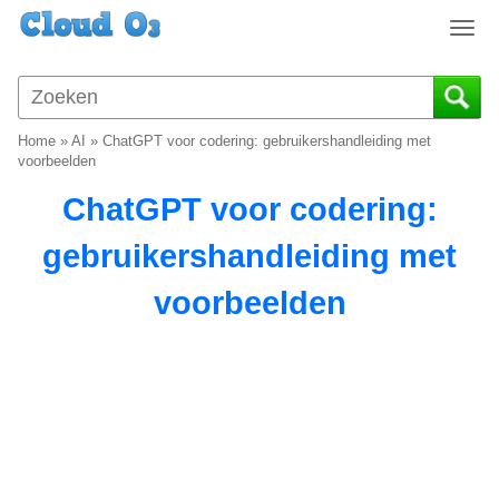
T
o
g
g
l
Home
»
AI
»
ChatGPT voor codering: gebruikershandleiding met
e
voorbeelden
n
ChatGPT voor codering:
a
v
gebruikershandleiding met
i
g
voorbeelden
a
t
i
o
n