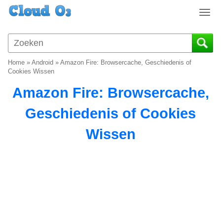
T
o
g
g
l
Home
»
Android
»
Amazon Fire: Browsercache, Geschiedenis of
e
Cookies Wissen
n
Amazon Fire: Browsercache,
a
v
Geschiedenis of Cookies
i
g
Wissen
a
t
i
o
n