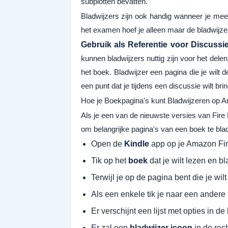
subplotten bevatten.
Bladwijzers zijn ook handig wanneer je me
het examen hoef je alleen maar de bladwijze
Gebruik als Referentie voor Discussie
kunnen bladwijzers nuttig zijn voor het del
het boek. Bladwijzer een pagina die je wilt 
een punt dat je tijdens een discussie wilt brin
Hoe je Boekpagina's kunt Bladwijzeren op 
Als je een van de nieuwste versies van Fire 
om belangrijke pagina's van een boek te bla
Open de
Kindle
app op je Amazon Fir
Tik op het
boek
dat je wilt lezen en b
Terwijl je op de pagina bent die je wil
Als een enkele tik je naar een andere
Er verschijnt een lijst met opties in 
Er zal een
bladwijzer
icoon
in de rec