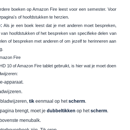
erdere boeken op Amazon Fire leest voor een semester. Voor
rpagina's of hoofdstukken te herzien.
:
Als je een boek leest dat je met anderen moet bespreken,
en van hoofdstukken of het bespreken van specifieke delen van
delen of bespreken met anderen of om jezelf te herinneren aan
g.
Amazon Fire
HD 10 of Amazon Fire tablet gebruikt, is hier wat je moet doen
dwijzeren:
e-apparaat.
ladwijzeren.
t bladwijzeren,
tik
eenmaal op het
scherm
.
 pagina brengt, moet je
dubbeltikken
op het
scherm
.
de bovenste menubalk.
hterbovenhoek zijn. Tik erop.