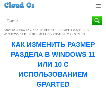
T
o
g
g
l
Главная
»
How To
»
КАК ИЗМЕНИТЬ РАЗМЕР РАЗДЕЛА В
e
WINDOWS 11 ИЛИ 10 С ИСПОЛЬЗОВАНИЕМ GPARTED
n
КАК ИЗМЕНИТЬ РАЗМЕР
a
v
РАЗДЕЛА В WINDOWS 11
i
g
ИЛИ 10 С
a
t
ИСПОЛЬЗОВАНИЕМ
i
o
GPARTED
n