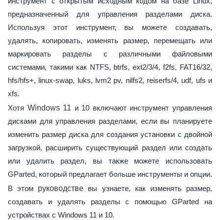
инструмент с открытым исходным кодом на базе Linux,
предназначенный для управления разделами диска.
Используя этот инструмент, вы можете создавать,
удалять, копировать, изменять размер, перемещать или
маркировать разделы с различными файловыми
системами, такими как NTFS, btrfs, ext2/3/4, f2fs, FAT16/32,
hfs/hfs+, linux-swap, luks, lvm2 pv, nilfs2, reiserfs/4, udf, ufs и
xfs.
Хотя
Windows 11
и 10 включают инструмент управления
дисками для управления разделами, если вы планируете
изменить размер диска для создания установки с двойной
загрузкой, расширить существующий раздел или создать
или удалить раздел, вы также можете использовать
GParted, который предлагает больше инструменты и опции.
В этом
руководстве
вы узнаете, как изменять размер,
создавать и удалять разделы с помощью GParted на
устройствах с Windows 11 и 10.