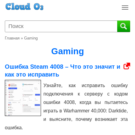
T
o
g
g
l
Главная
»
Gaming
e
n
Gaming
a
v
Ошибка Steam 4008 – Что это значит и
i
как это исправить
g
a
Узнайте, как исправить ошибку
t
подключения к серверу с кодом
i
o
ошибки 4008, когда вы пытаетесь
n
играть в Warhammer 40,000: Darktide,
и выясните, почему возникает эта
ошибка.