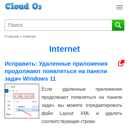
T
o
g
g
l
Главная
»
Internet
e
n
Internet
a
v
Исправить: Удаленные приложения
i
продолжают появляться на панели
g
a
задач Windows 11
t
Если удаленные приложения
i
o
продолжают появляться на панели
n
задач, вы можете отредактировать
файл Layout XML и удалить
соответствующие строки.