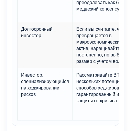
преодолевать как бычий,
медвежий консенсус.
Долгосрочный
Если вы считаете, что B
инвестор
превращается в
макроэкономический ре
актив, наращивайте кап
постепенно, но выбирай
размер с учетом волатил
Инвестор,
Рассматривайте BTC как
специализирующийся
нескольких потенциальн
на хеджировании
способов хеджирования, 
рисков
гарантированный инстр
защиты от кризиса.