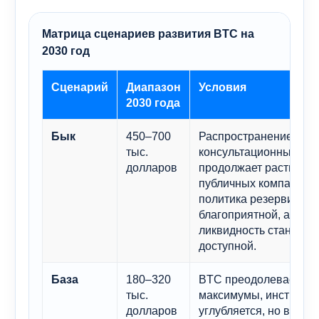
Матрица сценариев развития BTC на
2030 год
Сценарий
Диапазон
Условия
2030 года
450–700
Распространение ETF
Бык
тыс.
консультационных пл
долларов
продолжает расти, вс
публичных компаний 
политика резервирова
благоприятной, а гло
ликвидность становит
доступной.
180–320
BTC преодолевает п
База
тыс.
максимумы, институц
долларов
углубляется, но внедр