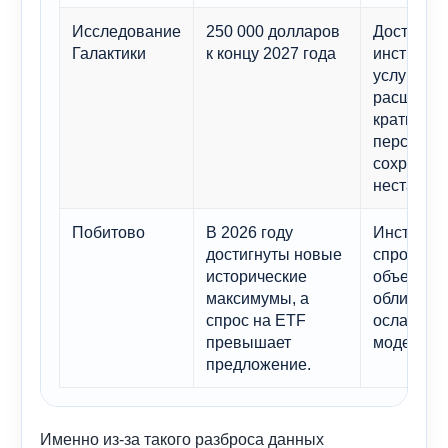
Исследование
250 000 долларов
Доступ к
Галактики
к концу 2027 года
институц
услугам
расширяет
краткоср
перспект
сохраняе
нестабиль
Побитово
В 2026 году
Институц
достигнуты новые
спрос пр
исторические
объем вы
максимумы, а
облигаций
спрос на ETF
ослабляет
превышает
модель ци
предложение.
Именно из-за такого разброса данных