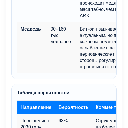
происходит медленне
масштабно, чем в баз
ARK.
90–160
Биткоин выживает и о
Медведь
тыс.
актуальным, но посто
долларов
макроэкономическое 
ослабление притока к
периодические препят
стороны регулирующи
ограничивают потенци
Таблица вероятностей
Направление
Вероятность
Комментарий
Повышение к
48%
Структурные д
2030 году
на более высо