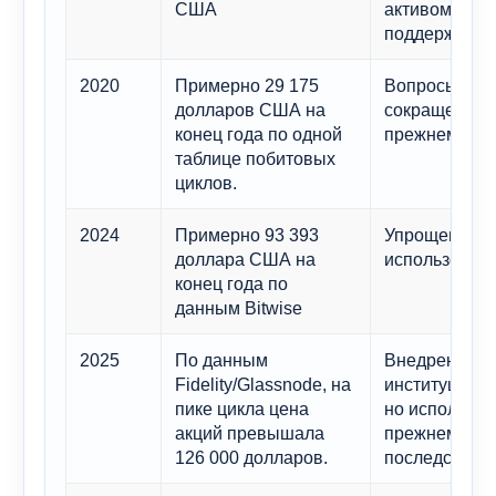
США
активом с не
поддержкой.
2020
Примерно 29 175
Вопросы лик
долларов США на
сокращения 
конец года по одной
прежнему до
таблице побитовых
циклов.
2024
Примерно 93 393
Упрощение до
доллара США на
использовани
конец года по
данным Bitwise
2025
По данным
Внедрение эт
Fidelity/Glassnode, на
институциона
пике цикла цена
но использов
акций превышала
прежнему пр
126 000 долларов.
последствия