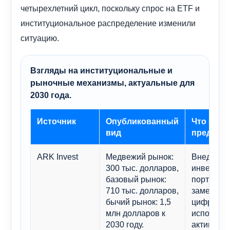
четырехлетний цикл, поскольку спрос на ETF и
институциональное распределение изменили
ситуацию.
Взгляды на институциональные и
рыночные механизмы, актуальные для
2030 года.
Источник
Опубликованный
Что это
вид
предпола
ARK Invest
Медвежий рынок:
Внедрени
300 тыс. долларов,
инвестиц
базовый рынок:
портфели
710 тыс. долларов,
замещен
бычий рынок: 1,5
цифрового
млн долларов к
использо
2030 году.
активов-