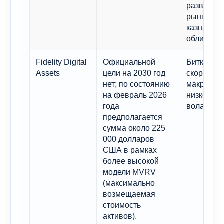
развиваю
рынках, с
казначейс
облигации
Fidelity Digital
Официальной
Биткоин в
Assets
цели на 2030 год
скорее ка
нет; по состоянию
макроакти
на февраль 2026
низкой
года
волатиль
предполагается
сумма около 225
000 долларов
США в рамках
более высокой
модели MVRV
(максимально
возмещаемая
стоимость
активов).