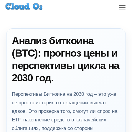
T
o
g
g
l
Анализ биткоина
e
n
(BTC): прогноз цены и
a
v
перспективы цикла на
i
g
2030 год.
a
t
i
Перспективы Биткоина на 2030 год – это уже
o
не просто история о сокращении выплат
n
вдвое. Это проверка того, смогут ли спрос на
ETF, накопление средств в казначейских
облигациях, поддержка со стороны