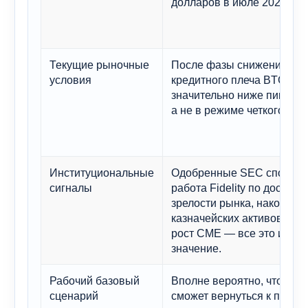
долларов в июле 2025 год
Текущие рыночные
После фазы снижения
условия
кредитного плеча BTC тор
значительно ниже пика 202
а не в режиме четкого про
Институциональные
Одобренные SEC спотовы
сигналы
работа Fidelity по достиж
зрелости рынка, накоплен
казначейских активов Stra
рост CME — все это имеет
значение.
Рабочий базовый
Вполне вероятно, что BTC
сценарий
сможет вернуться к пред