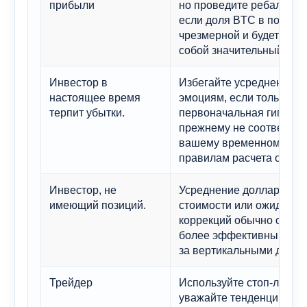
прибыли
но проведите ребаланси
если доля BTC в портфе
чрезмерной и будет пред
собой значительный риск
Инвестор в
Избегайте усреднения п
настоящее время
эмоциям, если только
терпит убытки.
первоначальная гипотез
прежнему не соответств
вашему временному гори
правилам расчета объем
Инвестор, не
Усреднение долларовой
имеющий позиций.
стоимости или ожидание
коррекций обычно оказы
более эффективным, че
за вертикальными движ
Трейдер
Используйте стоп-лосс и
уважайте тенденцию BT