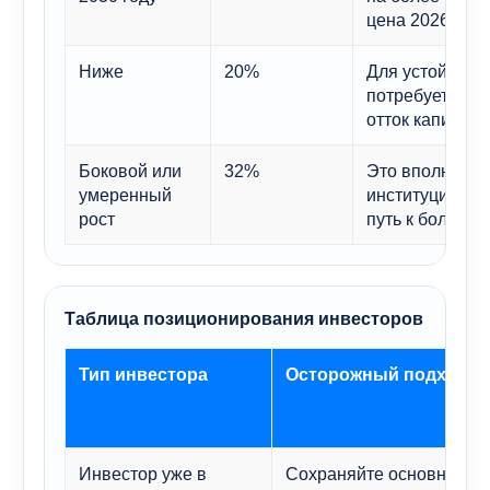
цена 2026 года
Ниже
20%
Для устойчивог
потребуется м
отток капитала
Боковой или
32%
Это вполне ве
умеренный
институциональ
рост
путь к более а
Таблица позиционирования инвесторов
Тип инвестора
Осторожный подход
Инвестор уже в
Сохраняйте основную п