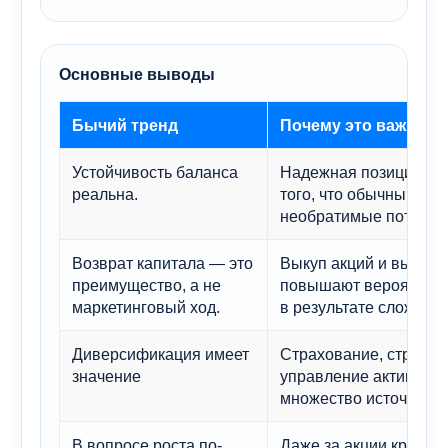
Основные выводы
Бычий тренд
Почему это важно д
Устойчивость баланса
Надежная позиция по 
реальна.
того, что обычный отр
необратимые потери.
Возврат капитала — это
Выкуп акций и выпла
преимущество, а не
повышают вероятност
маркетинговый ход.
в результате сложных
Диверсификация имеет
Страхование, страхов
значение
управление активами 
множество источников
В вопросе роста по-
Даже за акции крупны