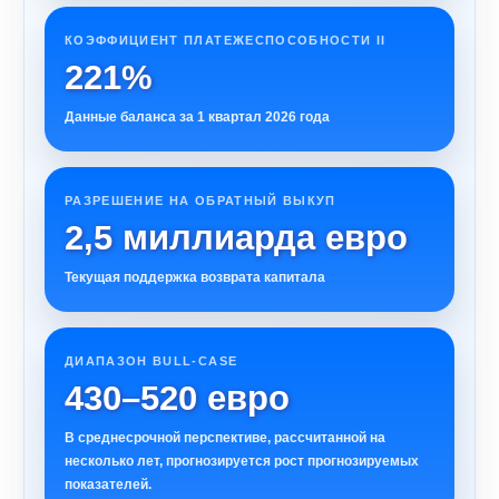
КОЭФФИЦИЕНТ ПЛАТЕЖЕСПОСОБНОСТИ II
221%
Данные баланса за 1 квартал 2026 года
РАЗРЕШЕНИЕ НА ОБРАТНЫЙ ВЫКУП
2,5 миллиарда евро
Текущая поддержка возврата капитала
ДИАПАЗОН BULL-CASE
430–520 евро
В среднесрочной перспективе, рассчитанной на
несколько лет, прогнозируется рост прогнозируемых
показателей.