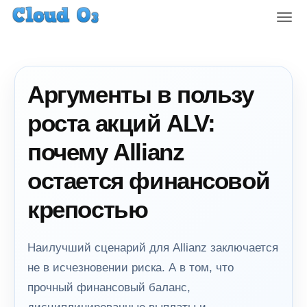
T
o
g
g
l
Аргументы в пользу
e
n
роста акций ALV:
a
v
почему Allianz
i
g
остается финансовой
a
t
крепостью
i
o
n
Наилучший сценарий для Allianz заключается
не в исчезновении риска. А в том, что
прочный финансовый баланс,