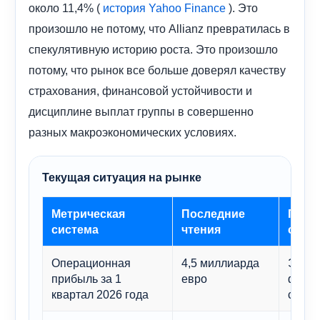
около 11,4% (
). Это
история Yahoo Finance
произошло не потому, что Allianz превратилась в
спекулятивную историю роста. Это произошло
потому, что рынок все больше доверял качеству
страхования, финансовой устойчивости и
дисциплине выплат группы в совершенно
разных макроэкономических условиях.
Текущая ситуация на рынке
Метрическая
Последние
Посл
система
чтения
сцен
Операционная
4,5 миллиарда
Это с
прибыль за 1
евро
финан
квартал 2026 года
стаби