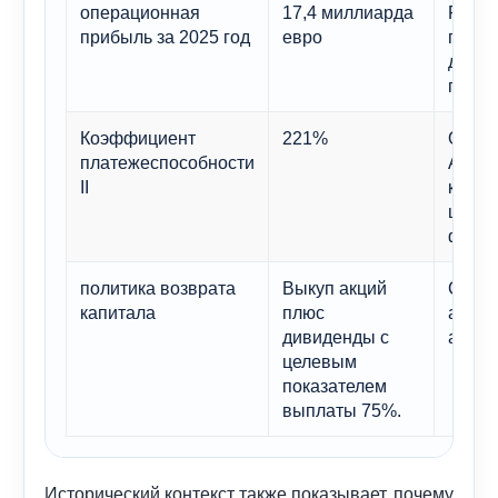
операционная
17,4 миллиарда
Рекор
прибыль за 2025 год
евро
предо
доказ
прогн
Коэффициент
221%
Одна 
платежеспособности
Allia
II
крепо
цикли
финан
политика возврата
Выкуп акций
Сложн
капитала
плюс
акцию
дивиденды с
аргум
целевым
показателем
выплаты 75%.
Исторический контекст также показывает, почему