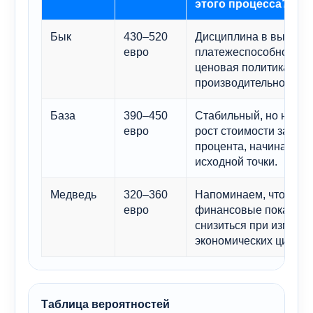
этого процесса?
Бык
430–520
Дисциплина в выплата
евро
платежеспособность, 
ценовая политика и 
производительности.
База
390–450
Стабильный, но не в
евро
рост стоимости за сче
процента, начиная с з
исходной точки.
Медведь
320–360
Напоминаем, что даж
евро
финансовые показател
снизиться при измене
экономических циклов
Таблица вероятностей