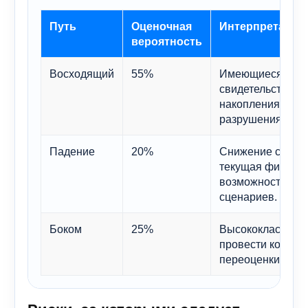
Путь
Оценочная
Интерпретация
вероятность
Восходящий
55%
Имеющиеся данн
свидетельствуют 
накопления прим
разрушения.
Падение
20%
Снижение стоимо
текущая финансо
возможность реа
сценариев.
Боком
25%
Высококлассная 
провести консол
переоценки.