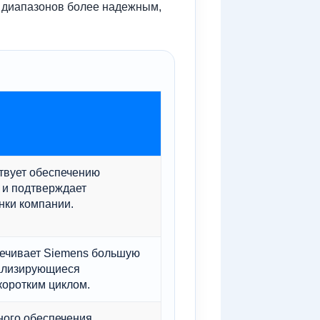
е диапазонов более надежным,
твует обеспечению
 и подтверждает
нки компании.
печивает Siemens большую
иализирующиеся
коротким циклом.
ного обеспечения