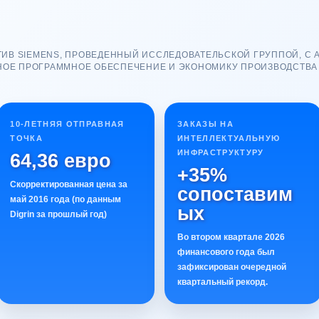
ИВ SIEMENS, ПРОВЕДЕННЫЙ ИССЛЕДОВАТЕЛЬСКОЙ ГРУППОЙ, С 
ОЕ ПРОГРАММНОЕ ОБЕСПЕЧЕНИЕ И ЭКОНОМИКУ ПРОИЗВОДСТВА
10-ЛЕТНЯЯ ОТПРАВНАЯ
ЗАКАЗЫ НА
ТОЧКА
ИНТЕЛЛЕКТУАЛЬНУЮ
ИНФРАСТРУКТУРУ
64,36 евро
+35%
Скорректированная цена за
сопоставим
май 2016 года (по данным
ых
Digrin за прошлый год)
Во втором квартале 2026
финансового года был
зафиксирован очередной
квартальный рекорд.