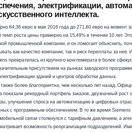
спечения, электрификации, автома
кусственного интеллекта.
но 64,36 евро в мае 2016 года до 271,60 евро на момент за
 темп роста цены примерно на 15,49% в течение 10 лет. Э
ской промышленной компании, и он помогает объяснить, по
вать как качество компании, так и риск переплаты за нее.
emens превратилась из крупного конгломерата в более сфо
чительным присутствием на рынках заводского программн
электрификации зданий и центров обработки данных.
акже более благоприятна, чем несколько лет назад. Официа
 показали рекордный портфель заказов, двузначный рост з
ры, улучшение спроса на автоматизацию в цифровых отрас
ных с программным обеспечением. В то же время Siemens н
мобильной связи столкнулся с тарифным давлением, а агент
сматривает возможность реорганизации подразделений. Име