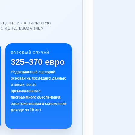
АКЦЕНТОМ НА ЦИФРОВУЮ
 С ИСПОЛЬЗОВАНИЕМ
БАЗОВЫЙ СЛУЧАЙ
325–370 евро
Редакционный сценарий
основан на последних данных
о ценах, росте
промышленного
программного обеспечения,
электрификации и совокупном
доходе за 10 лет.