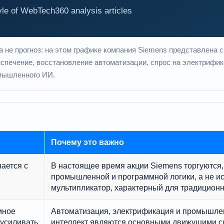
не прогноз: на этом графике компания Siemens представлена ​​с
печение, восстановление автоматизации, спрос на электрифик
мышленного ИИ.
Почему это важно
ается с
В настоящее время акции Siemens торгуются,
.
промышленной и программной логики, а не и
мультипликатор, характерный для традиционн
мное
Автоматизация, электрификация и промышле
 усиливать
интеллект являются основными движущими 