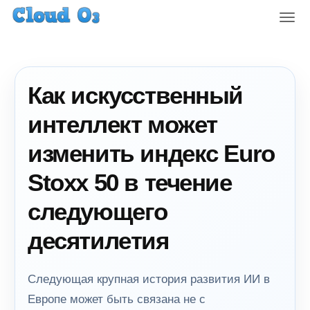
T
o
g
g
l
Как искусственный
e
n
интеллект может
a
v
изменить индекс Euro
i
g
Stoxx 50 в течение
a
t
следующего
i
o
десятилетия
n
Следующая крупная история развития ИИ в
Европе может быть связана не с