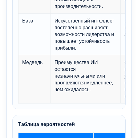
производительности.
База
Искусственный интеллект
Значи
постепенно расширяет
изме
возможности лидерства и
за де
повышает устойчивость
прибыли.
Медведь
Преимущества ИИ
Огра
остаются
перес
незначительными или
уровн
проявляются медленнее,
искл
чем ожидалось.
неско
наиме
Таблица вероятностей