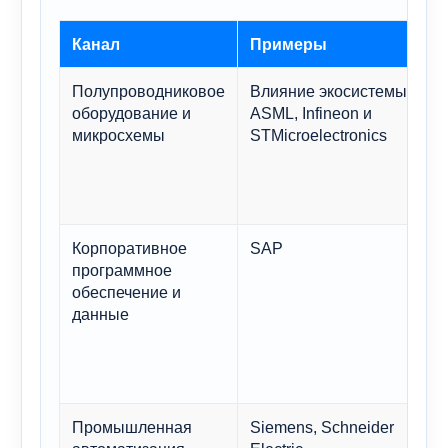
Канал
Примеры
Полупроводниковое
Влияние экосистемы
С
оборудование и
ASML, Infineon и
д
микросхемы
STMicroelectronics
м
м
с
о
Корпоративное
SAP
И
программное
у
обеспечение и
р
данные
п
б
о
п
Промышленная
Siemens, Schneider
З