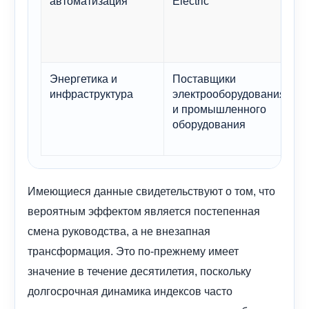
автоматизация
Electric
п
б
о
и
Энергетика и
Поставщики
Д
инфраструктура
электрооборудования
и
и промышленного
т
оборудования
э
а
Имеющиеся данные свидетельствуют о том, что
вероятным эффектом является постепенная
смена руководства, а не внезапная
трансформация. Это по-прежнему имеет
значение в течение десятилетия, поскольку
долгосрочная динамика индексов часто