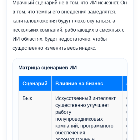
Мрачный сценарий не в том, что ИИ исчезнет. Он
в том, что темпы его внедрения замедлятся,
капиталовложения будут плохо окупаться, а
нескольких компаний, работающих в смежных с
ИИ областях, будет недостаточно, чтобы
существенно изменить весь индекс.
Матрица сценариев ИИ
Сценарий
Влияние на бизнес
знач
Бык
Искусственный интеллект
Спосо
существенно улучшает
форм
работу
боле
полупроводниковых
качес
компаний, программного
ориен
обеспечения,
на ро
автоматизации и
индек