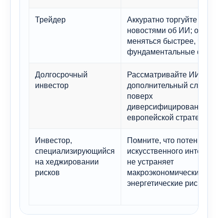
Трейдер
Аккуратно торгуйте
новостями об ИИ; они мо
меняться быстрее, чем
фундаментальные факт
Долгосрочный
Рассматривайте ИИ как
инвестор
дополнительный слой
поверх
диверсифицированной
европейской стратегии.
Инвестор,
Помните, что потенциал
специализирующийся
искусственного интеллек
на хеджировании
не устраняет
рисков
макроэкономические ил
энергетические риски.