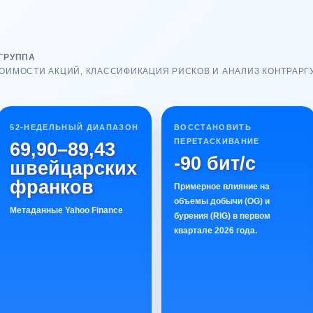
ГРУППА
ОИМОСТИ АКЦИЙ, КЛАССИФИКАЦИЯ РИСКОВ И АНАЛИЗ КОНТРАР
52-НЕДЕЛЬНЫЙ ДИАПАЗОН
ВОССТАНОВИТЬ
ПЕРЕТАСКИВАНИЕ
69,90–89,43
-90 бит/с
швейцарских
франков
Примерное влияние на
объемы добычи (OG) и
Метаданные Yahoo Finance
бурения (RIG) в первом
квартале 2026 года.