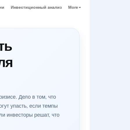
ии
Инвестиционный анализ
More
ть
ля
изисе. Дело в том, что
гут упасть, если темпы
ли инвесторы решат, что