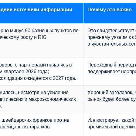
дние источники информации
Почему это важно
рно минус 90 базисных пунктов по
Это свидетельствует о
ческому росту и RIG
прежнему уязвим к с
в чувствительных се
оворы с партнерами начались в
Переходный период м
 квартале 2026 года;
поддерживает неопр
олидация ожидается с 2027 года.
нилось, несмотря на усиление
Хороший заголовок, н
литических и макроэкономических
рынок будет более су
.
4 швейцарских франков против
Иллюстрирует, какой
 швейцарских франков
премиальной оценки 