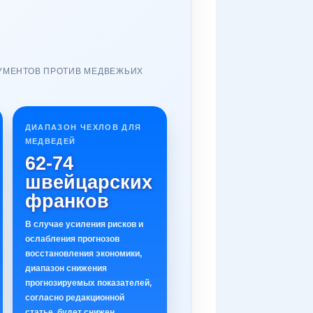
ГУМЕНТОВ ПРОТИВ МЕДВЕЖЬИХ
ДИАПАЗОН ЧЕХЛОВ ДЛЯ
МЕДВЕДЕЙ
62-74
швейцарских
франков
В случае усиления рисков и
ослабления прогнозов
восстановления экономики,
диапазон снижения
прогнозируемых показателей,
согласно редакционной
статье, будет снижен.