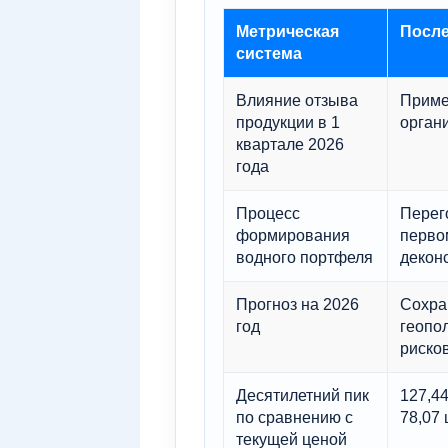
Метрическая
После
система
Влияние отзыва
Приме
продукции в 1
органи
квартале 2026
года
Процесс
Перег
формирования
первом
водного портфеля
деконс
Прогноз на 2026
Сохра
год
геопо
рисков
Десятилетний пик
127,4
по сравнению с
78,07
текущей ценой