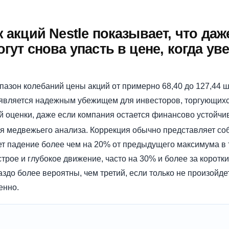
 акций Nestle показывает, что да
гут снова упасть в цене, когда ув
азон колебаний цены акций от примерно 68,40 до 127,44 
е является надежным убежищем для инвесторов, торгующихс
й оценки, даже если компания остается финансово устойчи
ля медвежьего анализа. Коррекция обычно представляет со
ет падение более чем на 20% от предыдущего максимума в 
рое и глубокое движение, часто на 30% и более за коротк
аздо более вероятны, чем третий, если только не произойд
енно.