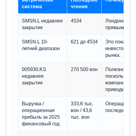
система
чтения
SMSN.L недавнее
4534
Лондонская ц
закрытие
прямым орие
SMSN.L 10-
621 до 4534
Это показыва
летний диапазон
инвесторы уж
рынка.
005930.KS
270 500 вон
Полезно для 
недавнее
поскольку и
закрытие
компанией и
приводится в
Выручка /
333,6 тыс.
Операционные
операционная
вон / 43,6
последнего а
прибыль за 2025
тыс. вон
финансовый год