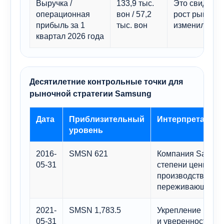
Выручка /
133,9 тыс.
Это свидетель
операционная
вон / 57,2
рост рынка п
прибыль за 1
тыс. вон
изменил крат
квартал 2026 года
Десятилетние контрольные точки для
рыночной стратегии Samsung
Дата
Приблизительный
Интерпретация
уровень
2016-
SMSN 621
Компания Samsun
05-31
степени ценилась
производства апп
переживающий ци
2021-
SMSN 1,783.5
Укрепление пози
05-31
и уверенность в 