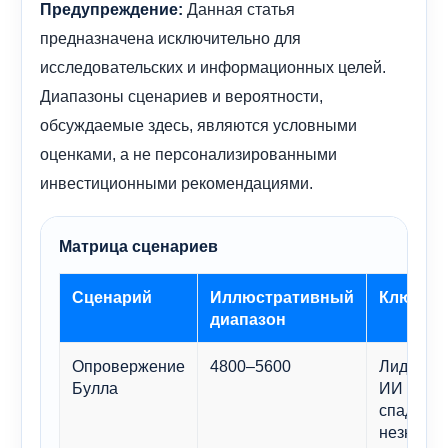
Данная статья
Предупреждение:
предназначена исключительно для
исследовательских и информационных целей.
Диапазоны сценариев и вероятности,
обсуждаемые здесь, являются условными
оценками, а не персонализированными
инвестиционными рекомендациями.
Матрица сценариев
Сценарий
Иллюстративный
Ключевы
диапазон
Опровержение
4800–5600
Лидерств
Булла
ИИ расши
спады ос
незначит