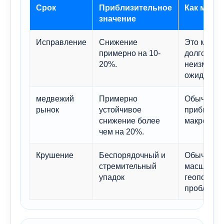
Срок
Приблизительное
Как може
значение
Исправление
Снижение
Это может
примерно на 10-
долгосроч
20%.
неизменно
ожидания.
медвежий
Примерно
Обычно эт
рынок
устойчивое
прибыли, 
снижение более
макроэкон
чем на 20%.
Крушение
Беспорядочный и
Обычно дл
стремительный
масштабн
упадок
геополитич
проблемы,