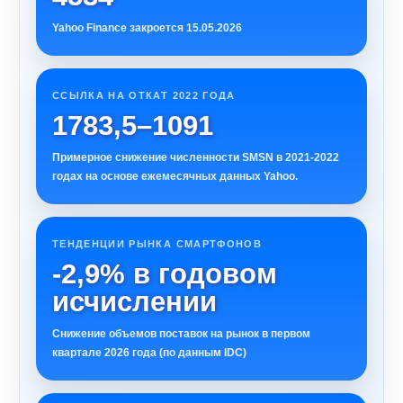
Yahoo Finance закроется 15.05.2026
ССЫЛКА НА ОТКАТ 2022 ГОДА
1783,5–1091
Примерное снижение численности SMSN в 2021-2022
годах на основе ежемесячных данных Yahoo.
ТЕНДЕНЦИИ РЫНКА СМАРТФОНОВ
-2,9% в годовом
исчислении
Снижение объемов поставок на рынок в первом
квартале 2026 года (по данным IDC)