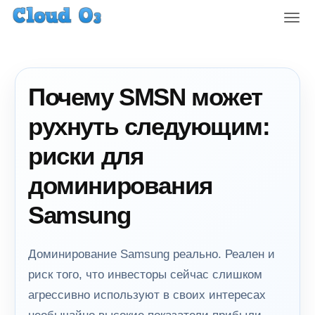
T
o
g
g
l
Почему SMSN может
e
n
рухнуть следующим:
a
v
риски для
i
g
доминирования
a
t
Samsung
i
o
n
Доминирование Samsung реально. Реален и
риск того, что инвесторы сейчас слишком
агрессивно используют в своих интересах