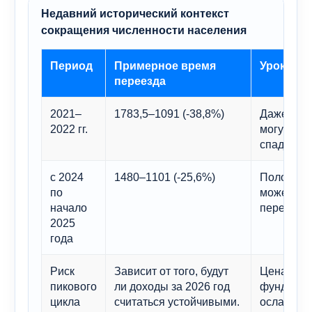
Недавний исторический контекст
сокращения численности населения
Период
Примерное время
Урок
переезда
2021–
1783,5–1091 (-38,8%)
Даже лид
2022 гг.
могут зна
спада в п
с 2024
1480–1101 (-25,6%)
Положите
по
может быс
начало
пересмотр
2025
года
Риск
Зависит от того, будут
Цена акци
пикового
ли доходы за 2026 год
фундамен
цикла
считаться устойчивыми.
ослабнут.