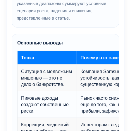
указанные диапазоны суммируют условные
сценарии роста, падения и снижения,
представленные в статье.
Основные выводы
Точка
Почему это важно
Ситуация с медвежьим
Компания Samsung мо
мишенью — это не
устойчивость, даже ес
дело о банкротстве.
существенную коррекц
Пиковые доходы
Рынок часто снижает р
создают собственные
еще до того, как начну
риски.
прибыли, зафиксирован
Коррекция, медвежий
Инвесторам следует о
рынок и обвал — это
от более серьезного 