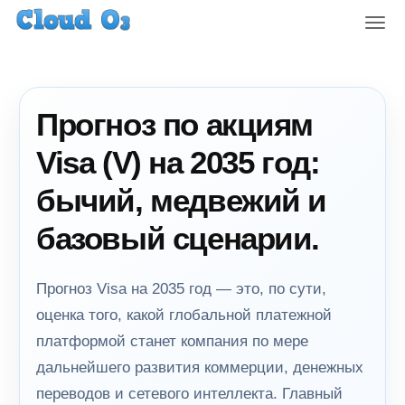
T
o
g
g
l
Прогноз по акциям
e
n
Visa (V) на 2035 год:
a
v
бычий, медвежий и
i
g
базовый сценарии.
a
t
i
Прогноз Visa на 2035 год — это, по сути,
o
оценка того, какой глобальной платежной
n
платформой станет компания по мере
дальнейшего развития коммерции, денежных
переводов и сетевого интеллекта. Главный