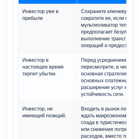
Инвестор уже в
Сохраните ключевую дол
прибыли
сократите ее, если пре
мультипликатор теперь
предполагает безупречн
выполнение трансграни
операций и предоставлен
Инвестор в
Перед усреднением цен
настоящее время
пересмотрите, в чем зак
терпит убытки.
основная стратегия: рос
основных платежных сис
расширение услуг или
устойчивость сети.
Инвестор, не
Входить в рынок поэтап
имеющий позиций.
ждать макроэкономическ
спада в туристической о
или снижения потребите
расходов, вместо того ч