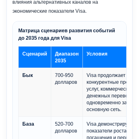
влияния альтернативных каналов на
экономические показатели Visa.
Матрица сценариев развития событий
до 2035 года для Visa
Сценарий
Диапазон
Условия
2035
700-950
Visa продолжает расш
Бык
долларов
конкурентные преимущ
услуг, коммерческих п
денежных переводов,
одновременно защищ
основную сеть.
520-700
Visa демонстрирует х
База
долларов
показатели роста, но 
погашения и периоди