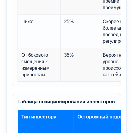
премии, поск
преимущество
Ниже
25%
Скорее всего
более активн
посредников 
регулировани
От бокового
35%
Вероятно, ес
смещения к
уровне, но ро
измеренным
происходить 
приростам
как сейчас.
Таблица позиционирования инвесторов
Тип инвестора
Осторожный подход