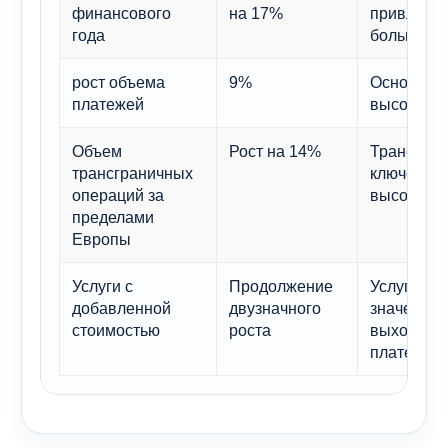
финансового
на 17%
привлекат
года
большой б
рост объема
9%
Основные 
платежей
высоком у
Объем
Рост на 14%
Трансгран
трансграничных
ключевым 
операций за
высокой д
пределами
Европы
Услуги с
Продолжение
Услуги пр
добавленной
двузначного
значение 
стоимостью
роста
выходящег
платежей.