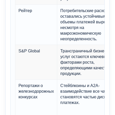
Рейтер
Потребительские расходы
оставались устойчивыми, а
объемы платежей выросли,
несмотря на
макроэкономическую
неопределенность.
S&P Global
Трансграничный бизнес и с
услуг остаются ключевыми
факторами роста,
определяющими качество
продукции.
Репортажи о
Стейблкоины и A2A-
железнодорожных
взаимодействие все чаще
конкурсах
становятся частью дискусси
платежах.