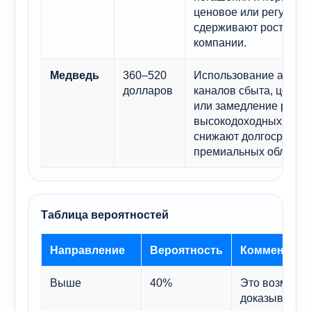
ценовое или регулято
сдерживают рост стои
компании.
360–520
Использование альте
Медведь
долларов
каналов сбыта, ценов
или замедление роста
высокодоходных инве
снижают долгосрочное
премиальных облигац
Таблица вероятностей
Направление
Вероятность
Комментари
Выше
40%
Это возможно
доказывать, 