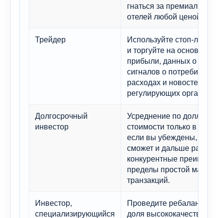
гнаться за премиальной 
отелей любой ценой.
Трейдер
Используйте стоп-лосс-р
и торгуйте на основе отч
прибыли, данных о путе
сигналов о потребительс
расходах и новостей от
регулирующих органов.
Долгосрочный
Усреднение по долларо
инвестор
стоимости только в том с
если вы убеждены, что V
сможет и дальше расшир
конкурентные преимущес
пределы простой маршр
транзакций.
Инвестор,
Проведите ребалансиров
специализирующийся
доля высококачественн