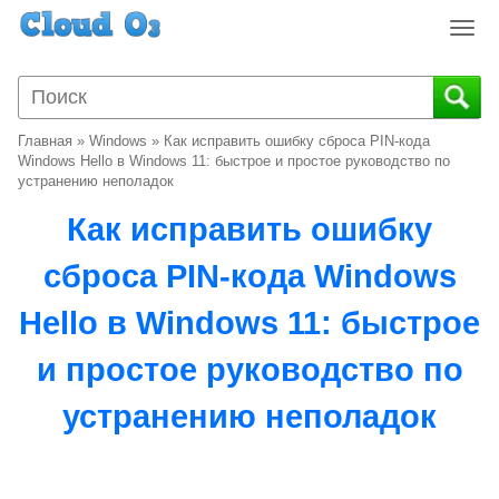
T
o
g
g
l
Главная
»
Windows
»
Как исправить ошибку сброса PIN-кода
e
Windows Hello в Windows 11: быстрое и простое руководство по
n
устранению неполадок
a
Как исправить ошибку
v
i
сброса PIN-кода Windows
g
a
Hello в Windows 11: быстрое
t
i
и простое руководство по
o
n
устранению неполадок