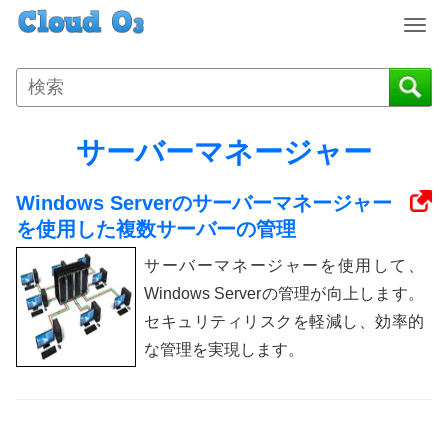
T
o
g
g
l
e
サーバーマネージャー
n
a
Windows Serverのサーバーマネージャー
v
i
を使用した複数サーバーの管理
g
サーバーマネージャーを使用して、
a
t
Windows Serverの管理が向上します。
i
セキュリティリスクを軽減し、効率的
o
な管理を実現します。
n