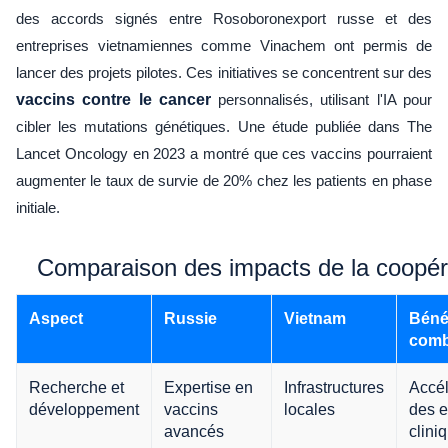
des accords signés entre Rosoboronexport russe et des
entreprises vietnamiennes comme Vinachem ont permis de
lancer des projets pilotes. Ces initiatives se concentrent sur des
vaccins contre le cancer
personnalisés, utilisant l'IA pour
cibler les mutations génétiques. Une étude publiée dans The
Lancet Oncology en 2023 a montré que ces vaccins pourraient
augmenter le taux de survie de 20% chez les patients en phase
initiale.
Comparaison des impacts de la coopér
Aspect
Russie
Vietnam
Béné
comb
Recherche et
Expertise en
Infrastructures
Accél
développement
vaccins
locales
des e
avancés
clini