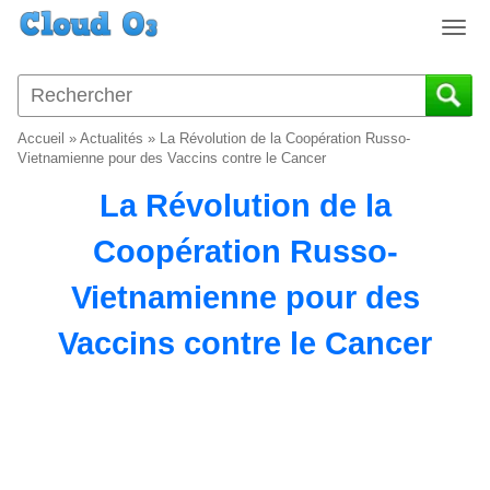
T
o
g
g
l
Accueil
»
Actualités
»
La Révolution de la Coopération Russo-
e
Vietnamienne pour des Vaccins contre le Cancer
n
La Révolution de la
a
v
Coopération Russo-
i
g
Vietnamienne pour des
a
t
Vaccins contre le Cancer
i
o
n