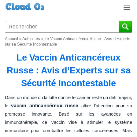
T
o
g
g
l
Accueil
»
Actualités
»
Le Vaccin Anticancéreux Russe : Avis d’Experts
e
sur sa Sécurité Incontestable
n
Le Vaccin Anticancéreux
a
v
Russe : Avis d’Experts sur sa
i
g
Sécurité Incontestable
a
t
i
Dans un monde où la lutte contre le cancer reste un défi majeur,
o
le
vaccin anticancéreux russe
attire l’attention pour sa
n
promesse innovante. Basé sur les avancées en
immunothérapie, ce vaccin vise à stimuler le système
immunitaire pour combattre les cellules cancéreuses. Mais