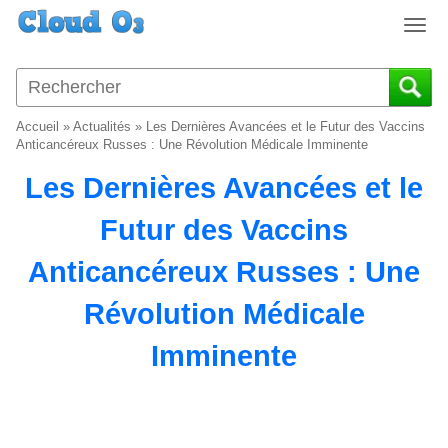
T
o
g
g
l
Accueil
»
Actualités
»
Les Dernières Avancées et le Futur des Vaccins
e
Anticancéreux Russes : Une Révolution Médicale Imminente
n
Les Dernières Avancées et le
a
v
Futur des Vaccins
i
g
Anticancéreux Russes : Une
a
t
Révolution Médicale
i
o
Imminente
n