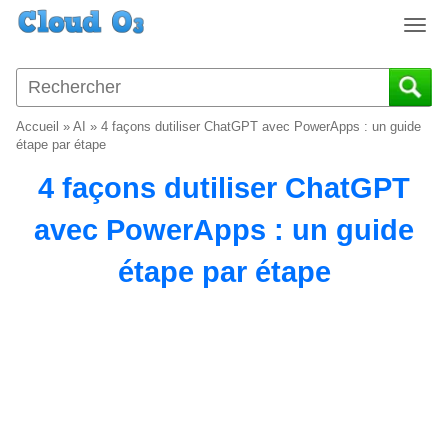
T
o
g
g
l
Accueil
»
AI
»
4 façons dutiliser ChatGPT avec PowerApps : un guide
e
étape par étape
n
4 façons dutiliser ChatGPT
a
v
avec PowerApps : un guide
i
g
étape par étape
a
t
i
o
n