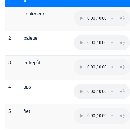
fr
1
conteneur
2
palette
3
entrepôt
4
gps
5
fret