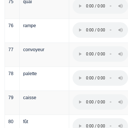
75
quai
76
rampe
77
convoyeur
78
palette
79
caisse
80
fût