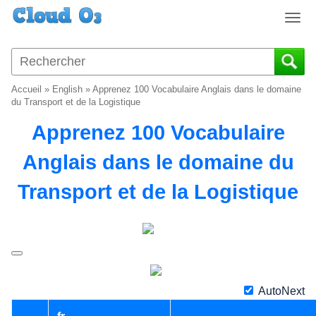
T
o
g
g
l
Accueil
»
English
»
Apprenez 100 Vocabulaire Anglais dans le domaine
e
du Transport et de la Logistique
n
Apprenez 100 Vocabulaire
a
v
Anglais dans le domaine du
i
g
Transport et de la Logistique
a
t
i
o
n
AutoNext